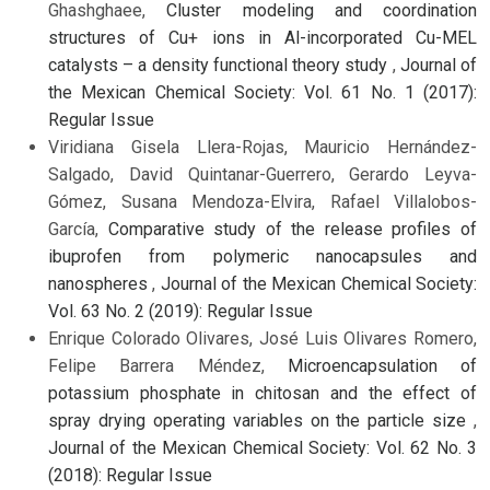
Ghashghaee,
Cluster modeling and coordination
structures of Cu+ ions in Al-incorporated Cu-MEL
catalysts – a density functional theory study
,
Journal of
the Mexican Chemical Society: Vol. 61 No. 1 (2017):
Regular Issue
Viridiana Gisela Llera-Rojas, Mauricio Hernández-
Salgado, David Quintanar-Guerrero, Gerardo Leyva-
Gómez, Susana Mendoza-Elvira, Rafael Villalobos-
García,
Comparative study of the release profiles of
ibuprofen from polymeric nanocapsules and
nanospheres
,
Journal of the Mexican Chemical Society:
Vol. 63 No. 2 (2019): Regular Issue
Enrique Colorado Olivares, José Luis Olivares Romero,
Felipe Barrera Méndez,
Microencapsulation of
potassium phosphate in chitosan and the effect of
spray drying operating variables on the particle size
,
Journal of the Mexican Chemical Society: Vol. 62 No. 3
(2018): Regular Issue