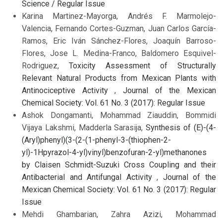
Science / Regular Issue
Karina Martinez-Mayorga, Andrés F. Marmolejo-
Valencia, Fernando Cortes-Guzman, Juan Carlos García-
Ramos, Eric Iván Sánchez-Flores, Joaquín Barroso-
Flores, Jose L. Medina-Franco, Baldomero Esquivel-
Rodriguez,
Toxicity Assessment of Structurally
Relevant Natural Products from Mexican Plants with
Antinociceptive Activity
,
Journal of the Mexican
Chemical Society: Vol. 61 No. 3 (2017): Regular Issue
Ashok Dongamanti, Mohammad Ziauddin, Bommidi
Vijaya Lakshmi, Madderla Sarasija,
Synthesis of (E)-(4-
(Aryl)phenyl)(3-(2-(1-phenyl-3-(thiophen-2-
yl)-1Hpyrazol-4-yl)vinyl)benzofuran-2-yl)methanones
by Claisen Schmidt-Suzuki Cross Coupling and their
Antibacterial and Antifungal Activity
,
Journal of the
Mexican Chemical Society: Vol. 61 No. 3 (2017): Regular
Issue
Mehdi Ghambarian, Zahra Azizi, Mohammad