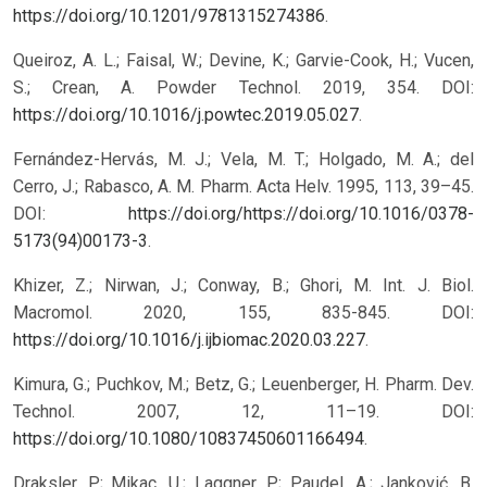
https://doi.org/10.1201/9781315274386
.
Queiroz, A. L.; Faisal, W.; Devine, K.; Garvie-Cook, H.; Vucen,
S.; Crean, A. Powder Technol. 2019, 354. DOI:
https://doi.org/10.1016/j.powtec.2019.05.027
.
Fernández-Hervás, M. J.; Vela, M. T.; Holgado, M. A.; del
Cerro, J.; Rabasco, A. M. Pharm. Acta Helv. 1995, 113, 39–45.
DOI:
https://doi.org/https://doi.org/10.1016/0378-
5173(94)00173-3
.
Khizer, Z.; Nirwan, J.; Conway, B.; Ghori, M. Int. J. Biol.
Macromol. 2020, 155, 835-845. DOI:
https://doi.org/10.1016/j.ijbiomac.2020.03.227
.
Kimura, G.; Puchkov, M.; Betz, G.; Leuenberger, H. Pharm. Dev.
Technol. 2007, 12, 11–19. DOI:
https://doi.org/10.1080/10837450601166494
.
Draksler, P.; Mikac, U.; Laggner, P.; Paudel, A.; Janković, B.