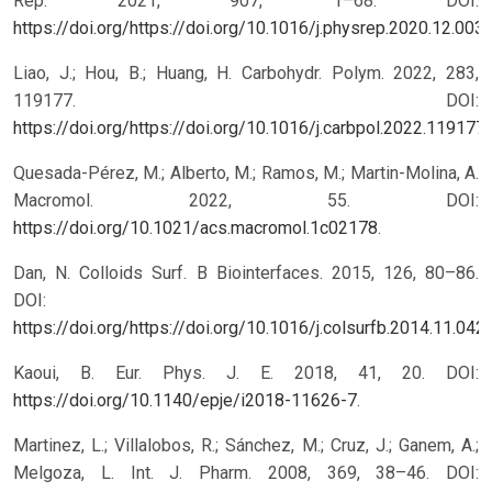
Rep. 2021, 907, 1–68. DOI:
https://doi.org/https://doi.org/10.1016/j.physrep.2020.12.003
.
Liao, J.; Hou, B.; Huang, H. Carbohydr. Polym. 2022, 283,
119177. DOI:
https://doi.org/https://doi.org/10.1016/j.carbpol.2022.119177
.
Quesada-Pérez, M.; Alberto, M.; Ramos, M.; Martin-Molina, A.
Macromol. 2022, 55. DOI:
https://doi.org/10.1021/acs.macromol.1c02178
.
Dan, N. Colloids Surf. B Biointerfaces. 2015, 126, 80–86.
DOI:
https://doi.org/https://doi.org/10.1016/j.colsurfb.2014.11.042
.
Kaoui, B. Eur. Phys. J. E. 2018, 41, 20. DOI:
https://doi.org/10.1140/epje/i2018-11626-7
.
Martinez, L.; Villalobos, R.; Sánchez, M.; Cruz, J.; Ganem, A.;
Melgoza, L. Int. J. Pharm. 2008, 369, 38–46. DOI: