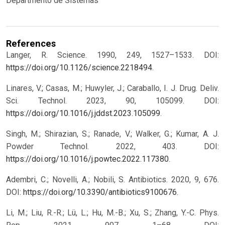
Departmento de Sistemas
References
Langer, R. Science. 1990, 249, 1527–1533. DOI:
https://doi.org/10.1126/science.2218494
.
Linares, V.; Casas, M.; Huwyler, J.; Caraballo, I. J. Drug. Deliv.
Sci. Technol. 2023, 90, 105099. DOI:
https://doi.org/10.1016/j.jddst.2023.105099
.
Singh, M.; Shirazian, S.; Ranade, V.; Walker, G.; Kumar, A. J.
Powder Technol. 2022, 403. DOI:
https://doi.org/10.1016/j.powtec.2022.117380
.
Adembri, C.; Novelli, A.; Nobili, S. Antibiotics. 2020, 9, 676.
DOI:
https://doi.org/10.3390/antibiotics9100676
.
Li, M.; Liu, R.-R.; Lü, L.; Hu, M.-B.; Xu, S.; Zhang, Y.-C. Phys.