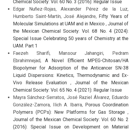
Chemical Society: Vol. 60 No. 3 (2016): Regular Issue
Edgar Nuñez-Rojas, Alexander Pérez de la Luz,
Humberto Saint-Martín, José Alejandre,
Fifty Years of
Molecular Simulations at UAM and in Mexico
,
Journal of
the Mexican Chemical Society: Vol. 68 No. 4 (2024):
Special Issue Celebrating 50 years of Chemistry at the
UAM. Part 1
Faezeh Sharifi, Mansour Jahangiri, Pedram
Ebrahimnejad,
A Novel Efficient MPEG-Chitosan/HA
Biopolymer for Adsorption of the Anticancer SN-38
Liquid Dispersions: Kinetics, Thermodynamic and Ex-
Vivo Release Evaluation
,
Journal of the Mexican
Chemical Society: Vol. 65 No. 4 (2021): Regular Issue
Mayra Sánchez-Serratos, José Raziel Álvarez, Eduardo
González-Zamora, Ilich A. Ibarra,
Porous Coordination
Polymers (PCPs): New Platforms for Gas Storage
,
Journal of the Mexican Chemical Society: Vol. 60 No. 2
(2016): Special Issue on Development on Material