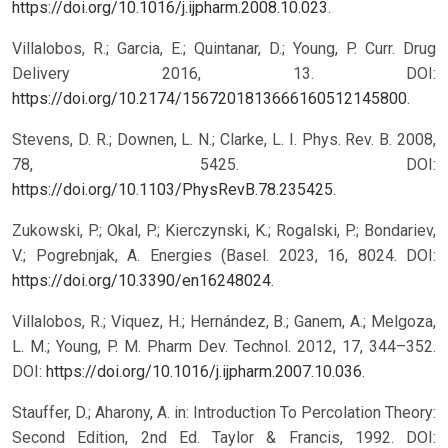
https://doi.org/10.1016/j.ijpharm.2008.10.023
.
Villalobos, R.; Garcia, E.; Quintanar, D.; Young, P. Curr. Drug
Delivery 2016, 13. DOI:
https://doi.org/10.2174/1567201813666160512145800
.
Stevens, D. R.; Downen, L. N.; Clarke, L. I. Phys. Rev. B. 2008,
78, 5425. DOI:
https://doi.org/10.1103/PhysRevB.78.235425
.
Zukowski, P.; Okal, P.; Kierczynski, K.; Rogalski, P.; Bondariev,
V.; Pogrebnjak, A. Energies (Basel. 2023, 16, 8024. DOI:
https://doi.org/10.3390/en16248024
.
Villalobos, R.; Viquez, H.; Hernández, B.; Ganem, A.; Melgoza,
L. M.; Young, P. M. Pharm Dev. Technol. 2012, 17, 344–352.
DOI:
https://doi.org/10.1016/j.ijpharm.2007.10.036
.
Stauffer, D.; Aharony, A. in: Introduction To Percolation Theory:
Second Edition, 2nd Ed. Taylor & Francis, 1992. DOI: