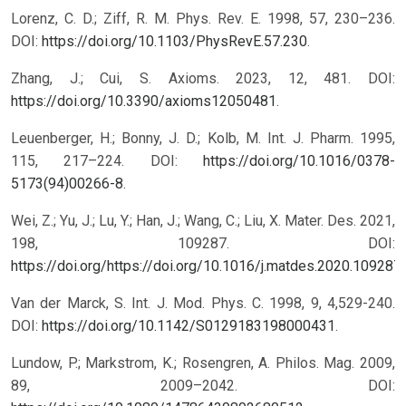
Lorenz, C. D.; Ziff, R. M. Phys. Rev. E. 1998, 57, 230–236.
DOI:
https://doi.org/10.1103/PhysRevE.57.230
.
Zhang, J.; Cui, S. Axioms. 2023, 12, 481. DOI:
https://doi.org/10.3390/axioms12050481
.
Leuenberger, H.; Bonny, J. D.; Kolb, M. Int. J. Pharm. 1995,
115, 217–224. DOI:
https://doi.org/10.1016/0378-
5173(94)00266-8
.
Wei, Z.; Yu, J.; Lu, Y.; Han, J.; Wang, C.; Liu, X. Mater. Des. 2021,
198, 109287. DOI:
https://doi.org/https://doi.org/10.1016/j.matdes.2020.109287
.
Van der Marck, S. Int. J. Mod. Phys. C. 1998, 9, 4,529-240.
DOI:
https://doi.org/10.1142/S0129183198000431
.
Lundow, P.; Markstrom, K.; Rosengren, A. Philos. Mag. 2009,
89, 2009–2042. DOI: