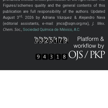
Figures/schemes quality and the general contents of this
publication are full responsibility of the authors. Updated
rd,
August 3
2026 by Adriana Vázquez & Alejandro Nava
J. Mex.
(editorial assistants, e-mail: jmcs@sqm.org.mx),
Chem. Soc.
,
Sociedad Química de México, A.C.