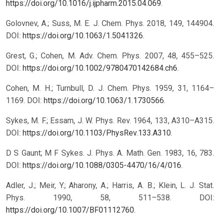
https://doi.org/10.1016/j.ijpharm.2015.04.069
.
Golovnev, A.; Suss, M. E. J. Chem. Phys. 2018, 149, 144904.
DOI:
https://doi.org/10.1063/1.5041326
.
Grest, G.; Cohen, M. Adv. Chem. Phys. 2007, 48, 455–525.
DOI:
https://doi.org/10.1002/9780470142684.ch6
.
Cohen, M. H.; Turnbull, D. J. Chem. Phys. 1959, 31, 1164–
1169. DOI:
https://doi.org/10.1063/1.1730566
.
Sykes, M. F.; Essam, J. W. Phys. Rev. 1964, 133, A310–A315.
DOI:
https://doi.org/10.1103/PhysRev.133.A310
.
D S Gaunt; M F Sykes. J. Phys. A. Math. Gen. 1983, 16, 783.
DOI:
https://doi.org/10.1088/0305-4470/16/4/016
.
Adler, J.; Meir, Y.; Aharony, A.; Harris, A. B.; Klein, L. J. Stat.
Phys. 1990, 58, 511–538. DOI:
https://doi.org/10.1007/BF01112760
.