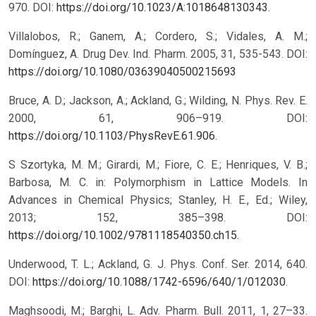
970. DOI:
https://doi.org/10.1023/A:1018648130343
.
Villalobos, R.; Ganem, A.; Cordero, S.; Vidales, A. M.;
Domínguez, A. Drug Dev. Ind. Pharm. 2005, 31, 535-543.
DOI:
https://doi.org/10.1080/03639040500215693
Bruce, A. D.; Jackson, A.; Ackland, G.; Wilding, N. Phys. Rev. E.
2000, 61, 906–919. DOI:
https://doi.org/10.1103/PhysRevE.61.906
.
S Szortyka, M. M.; Girardi, M.; Fiore, C. E.; Henriques, V. B.;
Barbosa, M. C. in: Polymorphism in Lattice Models. In
Advances in Chemical Physics; Stanley, H. E., Ed.; Wiley,
2013; 152, 385–398. DOI:
https://doi.org/10.1002/9781118540350.ch15
.
Underwood, T. L.; Ackland, G. J. Phys. Conf. Ser. 2014, 640.
DOI:
https://doi.org/10.1088/1742-6596/640/1/012030
.
Maghsoodi, M.; Barghi, L. Adv. Pharm. Bull. 2011, 1, 27–33.