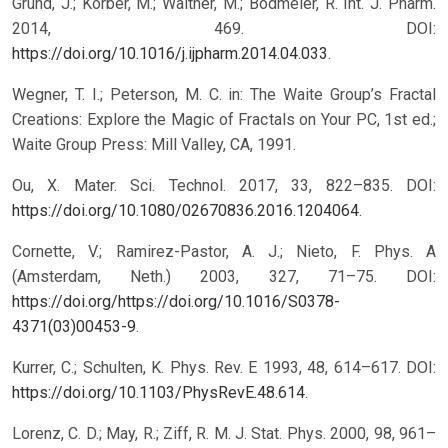
Grund, J.; Körber, M.; Walther, M.; Bodmeier, R. Int. J. Pharm.
2014, 469. DOI:
https://doi.org/10.1016/j.ijpharm.2014.04.033
.
Wegner, T. I.; Peterson, M. C. in: The Waite Group’s Fractal
Creations: Explore the Magic of Fractals on Your PC, 1st ed.;
Waite Group Press: Mill Valley, CA, 1991.
Ou, X. Mater. Sci. Technol. 2017, 33, 822–835. DOI:
https://doi.org/10.1080/02670836.2016.1204064
.
Cornette, V.; Ramirez-Pastor, A. J.; Nieto, F. Phys. A
(Amsterdam, Neth.) 2003, 327, 71–75. DOI:
https://doi.org/https://doi.org/10.1016/S0378-
4371(03)00453-9
.
Kurrer, C.; Schulten, K. Phys. Rev. E 1993, 48, 614–617. DOI:
https://doi.org/10.1103/PhysRevE.48.614
.
Lorenz, C. D.; May, R.; Ziff, R. M. J. Stat. Phys. 2000, 98, 961–