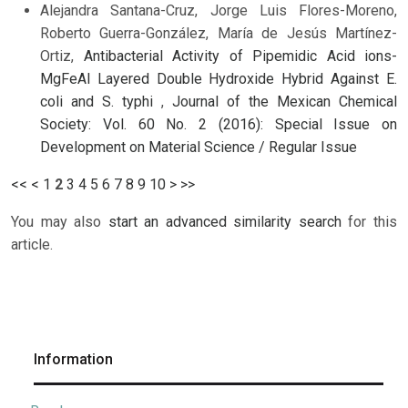
Alejandra Santana-Cruz, Jorge Luis Flores-Moreno,
Roberto Guerra-González, María de Jesús Martínez-
Ortiz,
Antibacterial Activity of Pipemidic Acid ions-
MgFeAl Layered Double Hydroxide Hybrid Against E.
coli and S. typhi
,
Journal of the Mexican Chemical
Society: Vol. 60 No. 2 (2016): Special Issue on
Development on Material Science / Regular Issue
<<
<
1
2
3
4
5
6
7
8
9
10
>
>>
You may also
start an advanced similarity search
for this
article.
Information