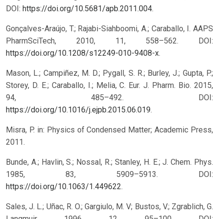
DOI:
https://doi.org/10.5681/apb.2011.004
.
Gonçalves-Araújo, T.; Rajabi-Siahboomi, A.; Caraballo, I. AAPS
PharmSciTech, 2010, 11, 558–562. DOI:
https://doi.org/10.1208/s12249-010-9408-x
.
Mason, L.; Campiñez, M. D.; Pygall, S. R.; Burley, J.; Gupta, P.;
Storey, D. E.; Caraballo, I.; Melia, C. Eur. J. Pharm. Bio. 2015,
94, 485–492. DOI:
https://doi.org/10.1016/j.ejpb.2015.06.019
.
Misra, P. in: Physics of Condensed Matter; Academic Press,
2011.
Bunde, A.; Havlin, S.; Nossal, R.; Stanley, H. E.; J. Chem. Phys.
1985, 83, 5909–5913. DOI:
https://doi.org/10.1063/1.449622
.
Sales, J. L.; Uñac, R. O.; Gargiulo, M. V; Bustos, V.; Zgrablich, G.
Langmuir. 1996, 12, 95–100. DOI: