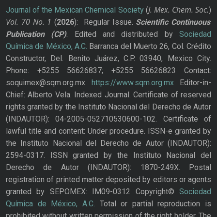
J. Mex. Chem. Soc.
Journal of the Mexican Chemical Society
(
)
Vol. 70
No.
1
(
2026
): Regular Issue.
Scientific Continuous
Publication
(CP)
. Edited and distributed by
Sociedad
Química de México, A.C.
Barranca del Muerto 26, Col. Crédito
Constructor, Del. Benito Juárez, C.P. 03940, Mexico City.
Phone: +5255 56626837; +5255 56626823 Contact:
soquimex@sqm.org.mx
https://www.sqm.org.mx
Editor-in-
Chief: Alberto Vela. Indexed Journal. Certificate of reserved
rights granted by the Instituto Nacional del Derecho de Autor
(INDAUTOR): 04-2005-052710530600-102. Certificate of
lawful title and content: Under procedure. ISSN-e granted by
the Instituto Nacional del Derecho de Autor (INDAUTOR):
2594-0317. ISSN granted by the Instituto Nacional del
Derecho de Autor (INDAUTOR): 1870-249X. Postal
registration of printed matter deposited by editors or agents
granted by SEPOMEX: IM09-0312 Copyright©
Sociedad
Química de México, A.C.
Total or partial reproduction is
prohibited without written permission of the right holder. The