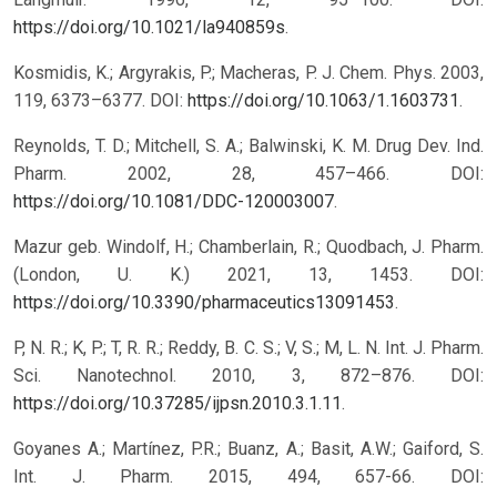
https://doi.org/10.1021/la940859s
.
Kosmidis, K.; Argyrakis, P.; Macheras, P. J. Chem. Phys. 2003,
119, 6373–6377. DOI:
https://doi.org/10.1063/1.1603731
.
Reynolds, T. D.; Mitchell, S. A.; Balwinski, K. M. Drug Dev. Ind.
Pharm. 2002, 28, 457–466. DOI:
https://doi.org/10.1081/DDC-120003007
.
Mazur geb. Windolf, H.; Chamberlain, R.; Quodbach, J. Pharm.
(London, U. K.) 2021, 13, 1453. DOI:
https://doi.org/10.3390/pharmaceutics13091453
.
P, N. R.; K, P.; T, R. R.; Reddy, B. C. S.; V, S.; M, L. N. Int. J. Pharm.
Sci. Nanotechnol. 2010, 3, 872–876. DOI:
https://doi.org/10.37285/ijpsn.2010.3.1.11
.
Goyanes A.; Martínez, P.R.; Buanz, A.; Basit, A.W.; Gaiford, S.
Int. J. Pharm. 2015, 494, 657-66. DOI: