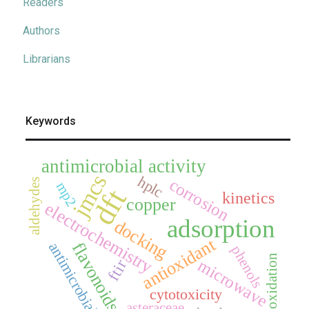
Readers
Authors
Librarians
Keywords
antimicrobial activity
jmcs
hplc
corrosion
aldehydes
mp2
dft
kinetics
copper
electrochemistry
adsorption
docking
antioxidant
antimicrobial
flavonoids
phenols
oxidation
microwave
ftir
cytotoxicity
asteraceae