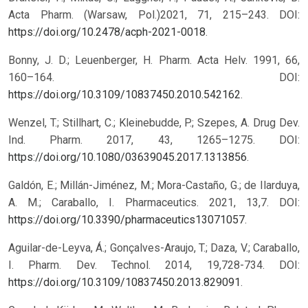
Acta Pharm. (Warsaw, Pol.)2021, 71, 215–243. DOI:
https://doi.org/10.2478/acph-2021-0018
.
Bonny, J. D.; Leuenberger, H. Pharm. Acta Helv. 1991, 66,
160–164. DOI:
https://doi.org/10.3109/10837450.2010.542162
.
Wenzel, T.; Stillhart, C.; Kleinebudde, P.; Szepes, A. Drug Dev.
Ind. Pharm. 2017, 43, 1265–1275. DOI:
https://doi.org/10.1080/03639045.2017.1313856
.
Galdón, E.; Millán-Jiménez, M.; Mora-Castaño, G.; de Ilarduya,
A. M.; Caraballo, I. Pharmaceutics. 2021, 13,7. DOI:
https://doi.org/10.3390/pharmaceutics13071057
.
Aguilar-de-Leyva, Á.; Gonçalves-Araujo, T.; Daza, V.; Caraballo,
I. Pharm. Dev. Technol. 2014, 19,728-734. DOI:
https://doi.org/10.3109/10837450.2013.829091
.