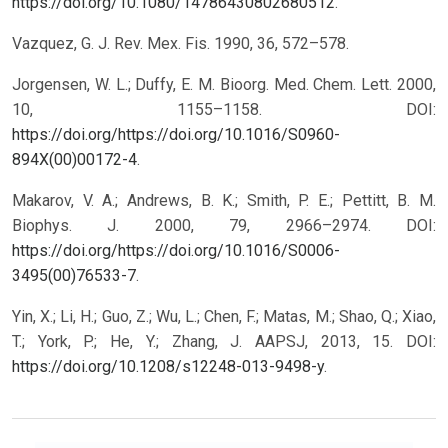
https://doi.org/10.1080/14786430802680512
.
Vazquez, G. J. Rev. Mex. Fis. 1990, 36, 572–578.
Jorgensen, W. L.; Duffy, E. M. Bioorg. Med. Chem. Lett. 2000,
10, 1155–1158. DOI:
https://doi.org/https://doi.org/10.1016/S0960-
894X(00)00172-4
.
Makarov, V. A.; Andrews, B. K.; Smith, P. E.; Pettitt, B. M.
Biophys. J. 2000, 79, 2966–2974. DOI:
https://doi.org/https://doi.org/10.1016/S0006-
3495(00)76533-7
.
Yin, X.; Li, H.; Guo, Z.; Wu, L.; Chen, F.; Matas, M.; Shao, Q.; Xiao,
T.; York, P.; He, Y.; Zhang, J. AAPSJ, 2013, 15. DOI:
https://doi.org/10.1208/s12248-013-9498-y
.