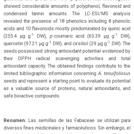
showed considerable amounts of polyphenol, flavonoid and
condensed tannin amounts. The LC-ESI/MS analysis
revealed the presence of 18 phenolics including 8 phenolic
acids and 10 flavonoids mostly predominated by quinic acid
-1
-1
p
(255.4 µg g
DW),
-coumaric acid (65.39 µg g
DW),
-1
-1
quercetin (97.21 µg g
DW), and cirsiliol (29 µg g
DW). The
seeds possessed strong antioxidant potential evidenced by
their DPPH radical scavenging activities and total
antioxidant capacity. The obtained findings contribute to the
A. tenuifoliosus
limited bibliographic information concerning
seeds and represent a starting point to evaluate its potential
as a valuable source of proteins, natural antioxidants, and
safe bioactive compounds.
Resumen.
Las semillas de las Fabaceae se utilizan para
diversos fines medicinales y farmacéuticos. Sin embargo, el