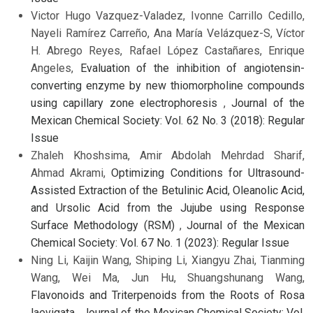
Victor Hugo Vazquez-Valadez, Ivonne Carrillo Cedillo,
Nayeli Ramírez Carreño, Ana María Velázquez-S, Víctor
H. Abrego Reyes, Rafael López Castañares, Enrique
Angeles,
Evaluation of the inhibition of angiotensin-
converting enzyme by new thiomorpholine compounds
using capillary zone electrophoresis
,
Journal of the
Mexican Chemical Society: Vol. 62 No. 3 (2018): Regular
Issue
Zhaleh Khoshsima, Amir Abdolah Mehrdad Sharif,
Ahmad Akrami,
Optimizing Conditions for Ultrasound-
Assisted Extraction of the Betulinic Acid, Oleanolic Acid,
and Ursolic Acid from the Jujube using Response
Surface Methodology (RSM)
,
Journal of the Mexican
Chemical Society: Vol. 67 No. 1 (2023): Regular Issue
Ning Li, Kaijin Wang, Shiping Li, Xiangyu Zhai, Tianming
Wang, Wei Ma, Jun Hu, Shuangshunang Wang,
Flavonoids and Triterpenoids from the Roots of Rosa
laevigata
,
Journal of the Mexican Chemical Society: Vol.