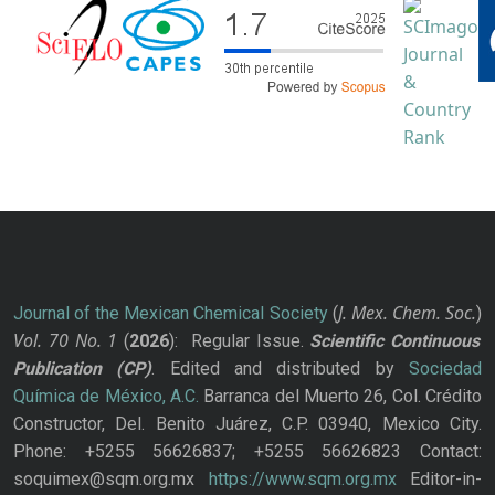
J. Mex. Chem. Soc.
Journal of the Mexican Chemical Society
(
)
Vol. 70
No.
1
(
2026
): Regular Issue.
Scientific Continuous
Publication
(CP)
. Edited and distributed by
Sociedad
Química de México, A.C.
Barranca del Muerto 26, Col. Crédito
Constructor, Del. Benito Juárez, C.P. 03940, Mexico City.
Phone: +5255 56626837; +5255 56626823 Contact:
soquimex@sqm.org.mx
https://www.sqm.org.mx
Editor-in-