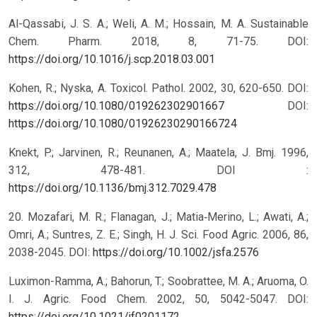
Al-Qassabi, J. S. A.; Weli, A. M.; Hossain, M. A. Sustainable
Chem. Pharm. 2018, 8, 71-75. DOI:
https://doi.org/10.1016/j.scp.2018.03.001
Kohen, R.; Nyska, A. Toxicol. Pathol. 2002, 30, 620-650. DOI:
https://doi.org/10.1080/019262302901667
DOI:
https://doi.org/10.1080/01926230290166724
Knekt, P.; Jarvinen, R.; Reunanen, A.; Maatela, J. Bmj. 1996,
312, 478-481. DOI :
https://doi.org/10.1136/bmj.312.7029.478
20. Mozafari, M. R.; Flanagan, J.; Matia‐Merino, L.; Awati, A.;
Omri, A.; Suntres, Z. E.; Singh, H. J. Sci. Food Agric. 2006, 86,
2038-2045. DOI:
https://doi.org/10.1002/jsfa.2576
Luximon-Ramma, A.; Bahorun, T.; Soobrattee, M. A.; Aruoma, O.
I. J. Agric. Food Chem. 2002, 50, 5042-5047. DOI:
https://doi.org/10.1021/jf0201172