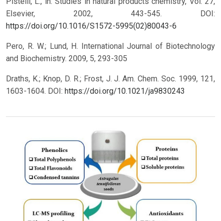
Pistelli, L., in: Studies in natural products chemistry, Vol. 27,
Elsevier, 2002, 443-545.
DOI:
https://doi.org/10.1016/S1572-5995(02)80043-6
Pero, R. W.; Lund, H. International Journal of Biotechnology
and Biochemistry. 2009, 5, 293-305
Draths, K.; Knop, D. R.; Frost, J. J. Am. Chem. Soc. 1999, 121,
1603-1604. DOI:
https://doi.org/10.1021/ja9830243