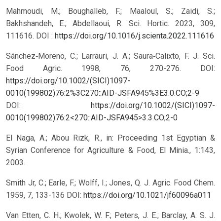
Mahmoudi, M.; Boughalleb, F.; Maaloul, S.; Zaidi, S.;
Bakhshandeh, E.; Abdellaoui, R. Sci. Hortic. 2023, 309,
111616. DOI :
https://doi.org/10.1016/j.scienta.2022.111616
Sánchez‐Moreno, C.; Larrauri, J. A.; Saura‐Calixto, F. J. Sci.
Food Agric. 1998, 76, 270-276. DOI:
https://doi.org/10.1002/(SICI)1097-
0010(199802)76:2%3C270::AID-JSFA945%3E3.0.CO;2-9
DOI:
https://doi.org/10.1002/(SICI)1097-
0010(199802)76:2<270::AID-JSFA945>3.3.CO;2-0
El Naga, A.; Abou Rizk, R., in: Proceeding 1st Egyptian &
Syrian Conference for Agriculture & Food, El Minia., 1:143,
2003.
Smith Jr, C.; Earle, F.; Wolff, I.; Jones, Q. J. Agric. Food Chem.
1959, 7, 133-136
DOI:
https://doi.org/10.1021/jf60096a011
Van Etten, C. H.; Kwolek, W. F.; Peters, J. E.; Barclay, A. S. J.