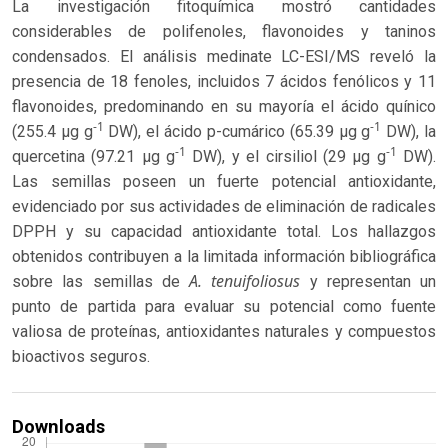
La investigación fitoquímica mostró cantidades
considerables de polifenoles, flavonoides y taninos
condensados. El análisis medinate LC-ESI/MS reveló la
presencia de 18 fenoles, incluidos 7 ácidos fenólicos y 11
flavonoides, predominando en su mayoría el ácido quínico
-1
-1
(255.4 µg g
DW), el ácido p-cumárico (65.39 µg g
DW), la
-1
-1
quercetina (97.21 µg g
DW), y el cirsiliol (29 µg g
DW).
Las semillas poseen un fuerte potencial antioxidante,
evidenciado por sus actividades de eliminación de radicales
DPPH y su capacidad antioxidante total. Los hallazgos
obtenidos contribuyen a la limitada información bibliográfica
A. tenuifoliosus
sobre las semillas de
y representan un
punto de partida para evaluar su potencial como fuente
valiosa de proteínas, antioxidantes naturales y compuestos
bioactivos seguros.
Downloads