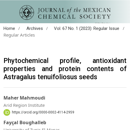
/
/
/
Home
Archives
Vol. 67 No. 1 (2023): Regular Issue
Regular Articles
Phytochemical profile, antioxidant
properties and protein contents of
Astragalus tenuifoliosus seeds
Maher Mahmoudi
Arid Region Institute
https://orcid.org/0000-0002-4114-2959
Fayçal Boughalleb
University of Tunis El-Manar