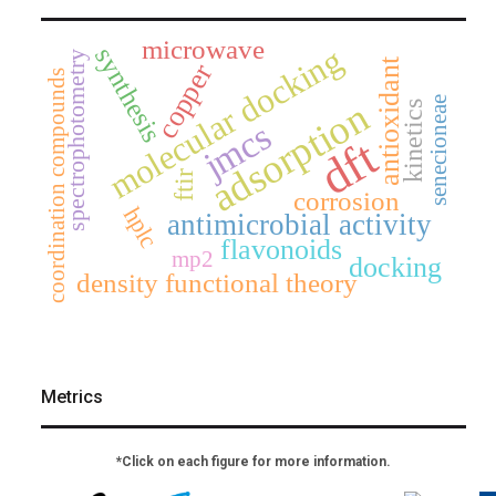
microwave
molecular docking
synthesis
spectrophotometry
antioxidant
copper
coordination compounds
adsorption
senecioneae
kinetics
jmcs
dft
ftir
corrosion
hplc
antimicrobial activity
flavonoids
mp2
docking
density functional theory
Metrics
*Click on each figure for more information.