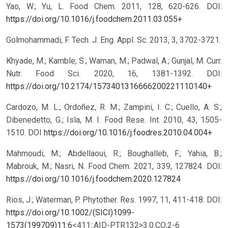
Yao, W.; Yu, L. Food Chem. 2011, 128, 620-626. DOI:
https://doi.org/10.1016/j.foodchem.2011.03.055+
Golmohammadi, F. Tech. J. Eng. Appl. Sc. 2013, 3, 3702-3721.
Khyade, M.; Kamble, S.; Waman, M.; Padwal, A.; Gunjal, M. Curr.
Nutr. Food Sci. 2020, 16, 1381-1392. DOI:
https://doi.org/10.2174/1573401316666200221110140+
Cardozo, M. L.; Ordoñez, R. M.; Zampini, I. C.; Cuello, A. S.;
Dibenedetto, G.; Isla, M. I. Food Rese. Int. 2010, 43, 1505-
1510. DOI
https://doi.org/10.1016/j.foodres.2010.04.004+
Mahmoudi, M.; Abdellaoui, R.; Boughalleb, F.; Yahia, B.;
Mabrouk, M.; Nasri, N. Food Chem. 2021, 339, 127824. DOI:
https://doi.org/10.1016/j.foodchem.2020.127824
Rios, J.; Waterman, P. Phytother. Res. 1997, 11, 411-418. DOI:
https://doi.org/10.1002/(SICI)1099-
1573(199709)11:6
<411::AID-PTR132>3.0.CO;2-6