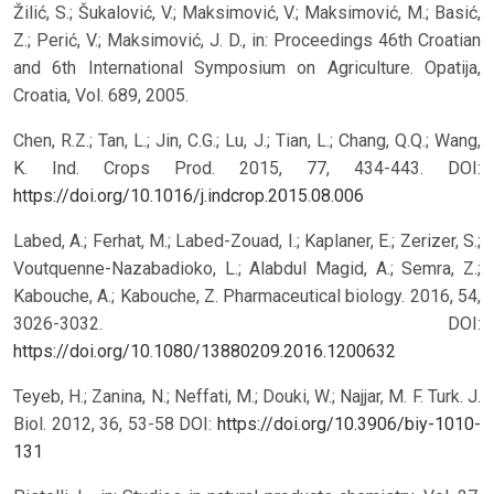
Žilić, S.; Šukalović, V.; Maksimović, V.; Maksimović, M.; Basić,
Z.; Perić, V.; Maksimović, J. D., in: Proceedings 46th Croatian
and 6th International Symposium on Agriculture. Opatija,
Croatia, Vol. 689, 2005.
Chen, R.Z.; Tan, L.; Jin, C.G.; Lu, J.; Tian, L.; Chang, Q.Q.; Wang,
K. Ind. Crops Prod. 2015, 77, 434-443. DOI:
https://doi.org/10.1016/j.indcrop.2015.08.006
Labed, A.; Ferhat, M.; Labed-Zouad, I.; Kaplaner, E.; Zerizer, S.;
Voutquenne-Nazabadioko, L.; Alabdul Magid, A.; Semra, Z.;
Kabouche, A.; Kabouche, Z. Pharmaceutical biology. 2016, 54,
3026-3032. DOI:
https://doi.org/10.1080/13880209.2016.1200632
Teyeb, H.; Zanina, N.; Neffati, M.; Douki, W.; Najjar, M. F. Turk. J.
Biol. 2012, 36, 53-58 DOI:
https://doi.org/10.3906/biy-1010-
131