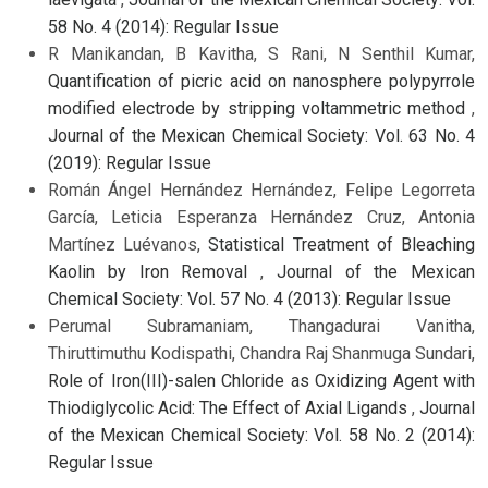
58 No. 4 (2014): Regular Issue
R Manikandan, B Kavitha, S Rani, N Senthil Kumar,
Quantification of picric acid on nanosphere polypyrrole
modified electrode by stripping voltammetric method
,
Journal of the Mexican Chemical Society: Vol. 63 No. 4
(2019): Regular Issue
Román Ángel Hernández Hernández, Felipe Legorreta
García, Leticia Esperanza Hernández Cruz, Antonia
Martínez Luévanos,
Statistical Treatment of Bleaching
Kaolin by Iron Removal
,
Journal of the Mexican
Chemical Society: Vol. 57 No. 4 (2013): Regular Issue
Perumal Subramaniam, Thangadurai Vanitha,
Thiruttimuthu Kodispathi, Chandra Raj Shanmuga Sundari,
Role of Iron(III)-salen Chloride as Oxidizing Agent with
Thiodiglycolic Acid: The Effect of Axial Ligands
,
Journal
of the Mexican Chemical Society: Vol. 58 No. 2 (2014):
Regular Issue