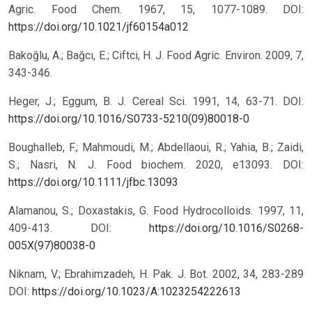
Agric. Food Chem. 1967, 15, 1077-1089.
DOI:
https://doi.org/10.1021/jf60154a012
Bakoğlu, A.; Bağcı, E.; Ciftci, H. J. Food Agric. Environ. 2009, 7,
343-346.
Heger, J.; Eggum, B. J. Cereal Sci. 1991, 14, 63-71. DOI:
https://doi.org/10.1016/S0733-5210(09)80018-0
Boughalleb, F.; Mahmoudi, M.; Abdellaoui, R.; Yahia, B.; Zaidi,
S.; Nasri, N. J. Food biochem. 2020, e13093. DOI:
https://doi.org/10.1111/jfbc.13093
Alamanou, S.; Doxastakis, G. Food Hydrocolloids. 1997, 11,
409-413. DOI:
https://doi.org/10.1016/S0268-
005X(97)80038-0
Niknam, V.; Ebrahimzadeh, H. Pak. J. Bot. 2002, 34, 283-289
DOI:
https://doi.org/10.1023/A:1023254222613