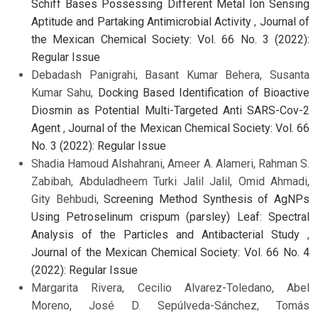
Schiff Bases Possessing Different Metal Ion Sensing
Aptitude and Partaking Antimicrobial Activity
,
Journal of
the Mexican Chemical Society: Vol. 66 No. 3 (2022):
Regular Issue
Debadash Panigrahi, Basant Kumar Behera, Susanta
Kumar Sahu,
Docking Based Identification of Bioactive
Diosmin as Potential Multi-Targeted Anti SARS-Cov-2
Agent
,
Journal of the Mexican Chemical Society: Vol. 66
No. 3 (2022): Regular Issue
Shadia Hamoud Alshahrani, Ameer A. Alameri, Rahman S.
Zabibah, Abduladheem Turki Jalil Jalil, Omid Ahmadi,
Gity Behbudi,
Screening Method Synthesis of AgNPs
Using Petroselinum crispum (parsley) Leaf: Spectral
Analysis of the Particles and Antibacterial Study
,
Journal of the Mexican Chemical Society: Vol. 66 No. 4
(2022): Regular Issue
Margarita Rivera, Cecilio Alvarez-Toledano, Abel
Moreno, José D. Sepúlveda-Sánchez, Tomás