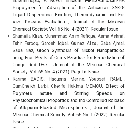
Ebrahimnejad,
A Novel Efficient MPEG-Chitosan/HA
Biopolymer for Adsorption of the Anticancer SN-38
Liquid Dispersions: Kinetics, Thermodynamic and Ex-
Vivo Release Evaluation
,
Journal of the Mexican
Chemical Society: Vol. 65 No. 4 (2021): Regular Issue
Shumaila Kiran, Muhammad Asim Rafique, Asma Ashraf,
Tahir Farooq, Sarosh Iqbal, Gulnaz Afzal, Saba Ajmal,
Saba Naz,
Green Synthesis of Nickel Nanoparticles
using Fruit Peels of Citrus Paradise for Remediation of
Congo Red Dye
,
Journal of the Mexican Chemical
Society: Vol. 65 No. 4 (2021): Regular Issue
Karima BADIS, Haouaria Merine, Youssef RAMLI,
OumCheikh Larbi, Cherifa Hakima MEMOU,
Effect of
Polymers nature and Stirring Speeds on
Physicochemical Properties and the Controlled Release
of Allopurinol-loaded Microspheres
,
Journal of the
Mexican Chemical Society: Vol. 66 No. 1 (2022): Regular
Issue