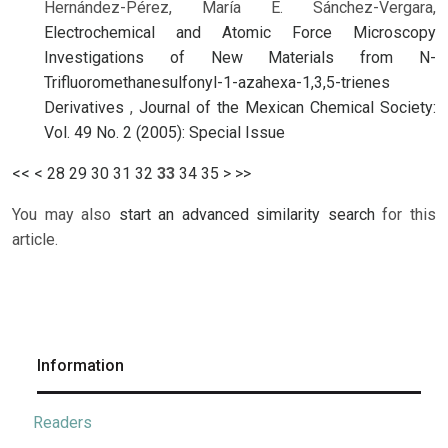
Hernández-Pérez, María E. Sánchez-Vergara,
Electrochemical and Atomic Force Microscopy
Investigations of New Materials from N-
Trifluoromethanesulfonyl-1-azahexa-1,3,5-trienes
Derivatives
,
Journal of the Mexican Chemical Society:
Vol. 49 No. 2 (2005): Special Issue
<<
<
28
29
30
31
32
33
34
35
>
>>
You may also
start an advanced similarity search
for this
article.
Information
Readers