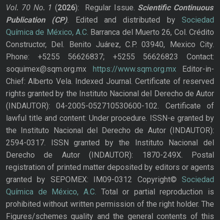
Vol. 70
No.
1
(
2026
): Regular Issue.
Scientific Continuous
Publication
(CP)
. Edited and distributed by
Sociedad
Química de México, A.C.
Barranca del Muerto 26, Col. Crédito
Constructor, Del. Benito Juárez, C.P. 03940, Mexico City.
Phone: +5255 56626837; +5255 56626823 Contact:
soquimex@sqm.org.mx
https://www.sqm.org.mx
Editor-in-
Chief: Alberto Vela. Indexed Journal. Certificate of reserved
rights granted by the Instituto Nacional del Derecho de Autor
(INDAUTOR): 04-2005-052710530600-102. Certificate of
lawful title and content: Under procedure. ISSN-e granted by
the Instituto Nacional del Derecho de Autor (INDAUTOR):
2594-0317. ISSN granted by the Instituto Nacional del
Derecho de Autor (INDAUTOR): 1870-249X. Postal
registration of printed matter deposited by editors or agents
granted by SEPOMEX: IM09-0312 Copyright©
Sociedad
Química de México, A.C.
Total or partial reproduction is
prohibited without written permission of the right holder. The
Figures/schemes quality and the general contents of this