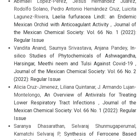
Abimael López-Pérez, Jesús Hernández Juárez,
Rodolfo Solano, Pedro Antonio Hernández Cruz, Luicita
Lagunez-Rivera,
Laelia furfuracea Lindl.: an Endemic
Mexican Orchid with Anticoagulant Activity
,
Journal of
the Mexican Chemical Society: Vol. 66 No. 1 (2022):
Regular Issue
Vandita Anand, Saumya Srivastava, Anjana Pandey,
In-
silico Studies of Phytochemicals of Ashwagandha,
Harsingar, Meethi neem and Tulsi Against Covid-19
,
Journal of the Mexican Chemical Society: Vol. 66 No. 2
(2022): Regular Issue
Alicia Cruz-Jimenez, Liliana Quintanar, J. Armando Lujan-
Montelongo,
An Overview of Antivirals for Treating
Lower Respiratory Tract Infections
,
Journal of the
Mexican Chemical Society: Vol. 66 No. 1 (2022): Regular
Issue
Saranya Dhasarathan, Selvaraj Shunmugaperumal,
Kamatchi Selvaraj P,
Synthesis of Ferrocene Based