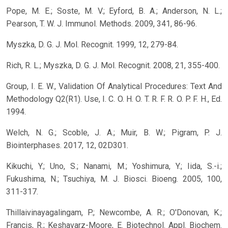
Pope, M. E.; Soste, M. V.; Eyford, B. A.; Anderson, N. L.;
Pearson, T. W. J. Immunol. Methods. 2009, 341, 86-96.
Myszka, D. G. J. Mol. Recognit. 1999, 12, 279-84.
Rich, R. L.; Myszka, D. G. J. Mol. Recognit. 2008, 21, 355-400.
Group, I. E. W., Validation Of Analytical Procedures: Text And
Methodology Q2(R1). Use, I. C. O. H. O. T. R. F. R. O. P. F. H., Ed.
1994.
Welch, N. G.; Scoble, J. A.; Muir, B. W.; Pigram, P. J.
Biointerphases. 2017, 12, 02D301.
Kikuchi, Y.; Uno, S.; Nanami, M.; Yoshimura, Y.; Iida, S.-i.;
Fukushima, N.; Tsuchiya, M. J. Biosci. Bioeng. 2005, 100,
311-317.
Thillaivinayagalingam, P.; Newcombe, A. R.; O'Donovan, K.;
Francis, R.; Keshavarz-Moore, E. Biotechnol. Appl. Biochem.