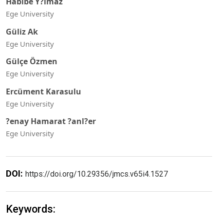
Habibe Y?lmaz
Ege University
Güliz Ak
Ege University
Gülçe Özmen
Ege University
Ercüment Karasulu
Ege University
?enay Hamarat ?anl?er
Ege University
DOI:
https://doi.org/10.29356/jmcs.v65i4.1527
Keywords: