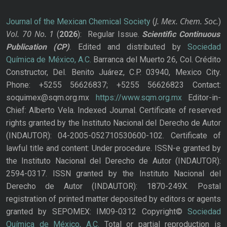
J. Mex. Chem. Soc.
Journal of the Mexican Chemical Society
(
)
Vol. 70
No.
1
(
2026
): Regular Issue.
Scientific Continuous
Publication
(CP)
. Edited and distributed by
Sociedad
Química de México, A.C.
Barranca del Muerto 26, Col. Crédito
Constructor, Del. Benito Juárez, C.P. 03940, Mexico City.
Phone: +5255 56626837; +5255 56626823 Contact:
soquimex@sqm.org.mx
https://www.sqm.org.mx
Editor-in-
Chief: Alberto Vela. Indexed Journal. Certificate of reserved
rights granted by the Instituto Nacional del Derecho de Autor
(INDAUTOR): 04-2005-052710530600-102. Certificate of
lawful title and content: Under procedure. ISSN-e granted by
the Instituto Nacional del Derecho de Autor (INDAUTOR):
2594-0317. ISSN granted by the Instituto Nacional del
Derecho de Autor (INDAUTOR): 1870-249X. Postal
registration of printed matter deposited by editors or agents
granted by SEPOMEX: IM09-0312 Copyright©
Sociedad
Química de México, A.C.
Total or partial reproduction is