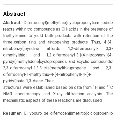
Abstract
Abstract.
Diferrocenyl(methylthio)cyclopropenylium iodide
reacts with nitro compounds as CH-acids in the presence of
triethylamine to yield both products with retention of the
three-carbon ring and ringopening products. Thus, 4-(4-
nitrobenzyl)pyridine affords 1,2-diferrocenyl- 3,3-
dimethylthio- and 1,2-diferrocenyl-3-[(4-nitrophenyl)(4-
pyridyl)methylidene]cyclopropenes and acyclic compounds:
2,3-diferrocenyl-1,3,3-tris(methylthio)propene and 2,3-
diferrocenyl-1-methylthio-4-(4-nitrophenyl)-4-(4-
pyridyl)buta-1,3-diene. Their
1
13
structures were established based on data from
H and
C
NMR spectroscopy and X-ray diffraction analysis. The
mechanistic aspects of these reactions are discussed.
Resumen
. El yoduro de diferrocenil(metiltio)ciclopropenilo