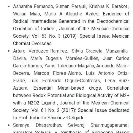
Ashantha Fernando, Suman Parajuli, Krishna K. Barakoti,
Wujian Miao, Mario A Alpuche Aviles,
Evidence of
Radical Intermediate Generated in the Electrochemical
Oxidation of Iodide
,
Journal of the Mexican Chemical
Society: Vol. 63 No. 3 (2019): Special Issue: Mexican
Chemist Overseas
Arturo Verduzco-Ramírez, Silvia Graciela Manzanilla-
Dávila, María Eugenia Morales-Guillén, Juan Carlos
García-Ramos, Yanis Toledano-Magaña, Armando Marin-
Becerra, Marcos Flores-Álamo, Luis Antonio Ortiz-
Frade, Luis Fernando Olguín-Contreras, Lena Ruiz-
Azuara,
Essential Metal-based drugs: Correlation
between Redox Potential and Biological Activity of M2+
with a N2O2 Ligand
,
Journal of the Mexican Chemical
Society: Vol. 61 No. 2 (2017): Special Issue dedicated
to Prof. Roberto Sánchez-Delgado
Saranya Dhasarathan, Selvaraj Shunmugaperumal,
Kamatchi Selvaraj P,
Synthesis of Ferrocene Based