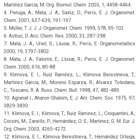
Martínez García, M. Org. Biomol. Chem. 2003, 1, 4458-4464.
4. Peruga, A.; Mata, J. A.; Sainz, D.; Peris, E. J. Organomet.
Chem. 2001, 637-639, 191-197.
5. Müller, T. J. J. J. Organomet. Chem. 1999, 578, 95-102.
6. Astruc, D. Acc. Chem. Res. 2000, 33, 287-298.
7. Mata, J. A.; Uriel, S.; Llusar, R.; Peris, E. Organometallics
2000, 19, 3797-3802.
8. Mata, J. A.; Falomir, E.; Llusar, R.; Peris, E. J. Organomet.
Chem. 2000, 616, 80-88.
9. Klimova, E. I.; Ruíz Ramírez, L.; Klimova Berestneva, T.;
Martinez Garcia, M.; Moreno Esparza, R.; Alvarez Toledano,
C.; Toscano, R. A. Russ. Chem. Bull. 1998, 47, 482-489.
10. Agranat I.; Aharon-Shalom, E. J. Am. Chem. Soc. 1975, 97,
3829-3830.
11. Klimova, E. I.; Klimova, T.; Ruiz Ramirez, L.; Cinquantini, A.;
Corsini, M.; Zanello, P.; Hernández, O. S.; Martinez, G. M. Eur. J.
Org. Chem. 2003, 4265-4272.
12. Klimova, E. I.; Klimova Berestneva, T.; Hernández Ortega,