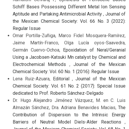
Schiff Bases Possessing Different Metal Ion Sensing
Aptitude and Partaking Antimicrobial Activity
,
Journal of
the Mexican Chemical Society: Vol. 66 No. 3 (2022):
Regular Issue
Omar Portilla-Zuñiga, Marco Fidel Mosquera-Ramírez,
Jaime Martín-Franco, Olga Lucía oyos-Saavedra,
Germán Cuervo-Ochoa,
Epoxidation of Neral/Geranial
Using a Jacobsen-Katsuki Mn catalyst by Chemical and
Electrochemical Methods
,
Journal of the Mexican
Chemical Society: Vol. 60 No. 1 (2016): Regular Issue
Lena Ruiz-Azuara,
Editorial
,
Journal of the Mexican
Chemical Society: Vol. 61 No. 2 (2017): Special Issue
dedicated to Prof. Roberto Sánchez-Delgado
Dr. Hugo Alejandro Jiménez Vázquez, M. en C. Luis
Almazán Sánchez, Dra. Adriana Benavides Macias,
The
Contribution of Dispersion to the Intrinsic Energy
Barriers of Neutral Model Diels-Alder Reactions
,