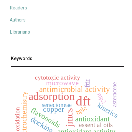
Readers
Authors
Librarians
Keywords
cytotoxic activity
ftir
microwave
asteraceae
antimicrobial activity
adsorption
electrochemistry
mp2
dft
senecioneae
kinetics
hplc
copper
flavonoids
oxidation
jmcs
antioxidant
docking
essential oils
antioxidant activity