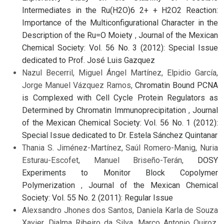
Intermediates in the Ru(H2O)6 2+ + H2O2 Reaction:
Importance of the Multiconfigurational Character in the
Description of the Ru=O Moiety
,
Journal of the Mexican
Chemical Society: Vol. 56 No. 3 (2012): Special Issue
dedicated to Prof. José Luis Gazquez
Nazul Becerril, Miguel Ángel Martínez, Elpidio García,
Jorge Manuel Vázquez Ramos,
Chromatin Bound PCNA
is Complexed with Cell Cycle Protein Regulators as
Determined by Chromatin Immunoprecipitation
,
Journal
of the Mexican Chemical Society: Vol. 56 No. 1 (2012):
Special Issue dedicated to Dr. Estela Sánchez Quintanar
Thania S. Jiménez-Martínez, Saúl Romero-Manig, Nuria
Esturau-Escofet, Manuel Briseño-Terán,
DOSY
Experiments to Monitor Block Copolymer
Polymerization
,
Journal of the Mexican Chemical
Society: Vol. 55 No. 2 (2011): Regular Issue
Alexsandro Jhones dos Santos, Daniela Karla de Souza
Xavier, Djalma Ribeiro da Silva, Marco Antonio Quiroz,