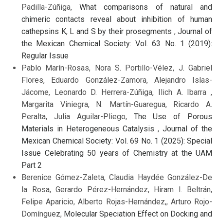
Padilla-Zúñiga,
What comparisons of natural and
chimeric contacts reveal about inhibition of human
cathepsins K, L and S by their prosegments
,
Journal of
the Mexican Chemical Society: Vol. 63 No. 1 (2019):
Regular Issue
Pablo Marín-Rosas, Nora S. Portillo-Vélez, J. Gabriel
Flores, Eduardo González-Zamora, Alejandro Islas-
Jácome, Leonardo D. Herrera-Zúñiga, Ilich A. Ibarra ,
Margarita Viniegra, N. Martín-Guaregua, Ricardo A.
Peralta, Julia Aguilar-Pliego,
The Use of Porous
Materials in Heterogeneous Catalysis
,
Journal of the
Mexican Chemical Society: Vol. 69 No. 1 (2025): Special
Issue Celebrating 50 years of Chemistry at the UAM
Part 2
Berenice Gómez-Zaleta, Claudia Haydée González-De
la Rosa, Gerardo Pérez-Hernández, Hiram I. Beltrán,
Felipe Aparicio, Alberto Rojas-Hernández,, Arturo Rojo-
Domínguez,
Molecular Speciation Effect on Docking and