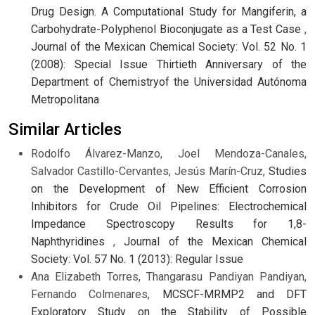
Drug Design. A Computational Study for Mangiferin, a
Carbohydrate-Polyphenol Bioconjugate as a Test Case
,
Journal of the Mexican Chemical Society: Vol. 52 No. 1
(2008): Special Issue Thirtieth Anniversary of the
Department of Chemistryof the Universidad Autónoma
Metropolitana
Similar Articles
Rodolfo Álvarez-Manzo, Joel Mendoza-Canales,
Salvador Castillo-Cervantes, Jesús Marín-Cruz,
Studies
on the Development of New Efficient Corrosion
Inhibitors for Crude Oil Pipelines: Electrochemical
Impedance Spectroscopy Results for 1,8-
Naphthyridines
,
Journal of the Mexican Chemical
Society: Vol. 57 No. 1 (2013): Regular Issue
Ana Elizabeth Torres, Thangarasu Pandiyan Pandiyan,
Fernando Colmenares,
MCSCF-MRMP2 and DFT
Exploratory Study on the Stability of Possible