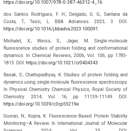
https://doi.org/10.1007/978-0-387-46312-4_16
.
dos Santos Rodrigues, F. H.; Delgado, G. G.; Santana da
Costa, T.; Tasic, L. BBA Advances. 2023, 3. DOI:
https://doi.org/10.1016/j.bbadva.2023.100091
.
Michalet, X.; Weiss, S.; Jäger, M. Single-molecule
fluorescence studies of protein folding and conformational
dynamics. In Chemical Reviews, 2006; Vol. 106, pp 1785-
1813.
DOI:
https://doi.org/10.1021/cr0404343
Basak, S.; Chattopadhyay, K. Studies of protein folding and
dynamics using single molecule fluorescence spectroscopy.
In Physical Chemistry Chemical Physics, Royal Society of
Chemistry: 2014; Vol. 16, pp 11139-11149.
DOI:
https://doi.org/10.1039/c3cp55219e
Gooran, N.; Kopra, K. Fluorescence-Based Protein Stability
Monitoring—A Review. In International Journal of Molecular
Sciences, 2024; Vol. 25.
DOI: