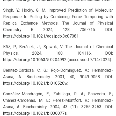
Singh, Y.; Hocky, G. M. Improved Prediction of Molecular
Response to Pulling by Combining Force Tempering with
Replica Exchange Methods. The Journal of Physical
Chemistry B. 2024, 128, 706-715. DOI:
https://doi.org/10.1021/acs.jpcb.3c07081
.
Kříž, P.; Beránek, J.; Spiwok, V. The Journal of Chemical
Physics. 2024, 160, 184116. DOI:
https://doi.org/10.1063/5.0204992
(acccessed 7/14/2024).
Benítez-Cardoza, C. G.; Rojo-Domínguez, A.; Hernández-
Arana, A. Biochemistry. 2001, 40, 9049-9058. DOI:
https://doi.org/10.1021/bi010528w
.
González-Mondragón, E.; Zubillaga, R. A.; Saavedra, E.;
Chánez-Cárdenas, M. E.; Pérez-Montfort, R.; Hernández-
Arana, A. Biochemistry. 2004, 43 (11), 3255-3263. DOI:
https://doi.org/10.1021/bi036077s
.