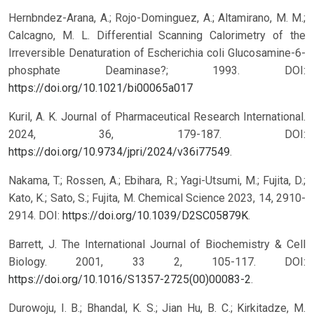
Hernbndez-Arana, A.; Rojo-Dominguez, A.; Altamirano, M. M.;
Calcagno, M. L. Differential Scanning Calorimetry of the
Irreversible Denaturation of Escherichia coli Glucosamine-6-
phosphate Deaminase?; 1993.
DOI:
https://doi.org/10.1021/bi00065a017
Kuril, A. K. Journal of Pharmaceutical Research International.
2024, 36, 179-187. DOI:
https://doi.org/10.9734/jpri/2024/v36i77549
.
Nakama, T.; Rossen, A.; Ebihara, R.; Yagi-Utsumi, M.; Fujita, D.;
Kato, K.; Sato, S.; Fujita, M. Chemical Science 2023, 14, 2910-
2914. DOI:
https://doi.org/10.1039/D2SC05879K
.
Barrett, J. The International Journal of Biochemistry & Cell
Biology. 2001, 33 2, 105-117. DOI:
https://doi.org/10.1016/S1357-2725(00)00083-2
.
Durowoju, I. B.; Bhandal, K. S.; Jian Hu, B. C.; Kirkitadze, M.