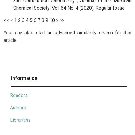
and Combustion Calorimetry
,
Journal of the Mexican
Chemical Society: Vol. 64 No. 4 (2020): Regular Issue
<<
<
1
2
3
4
5
6
7
8
9
10
>
>>
You may also
start an advanced similarity search
for this
article.
Information
Readers
Authors
Librarians