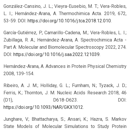
González-Cansino, J. L.; Vieyra-Eusebio, M. T.; Vera-Robles,
L. I.; Hernández-Arana, A. Thermochimica Acta. 2019, 672,
53-59. DOI:
https://doi.org/10.1016/j.tca.2018.12.010
.
García-Gutiérrez, P.; Camarillo-Cadena, M.; Vera-Robles, L. I.;
Zubillaga, R. A.; Hernández-Arana, A. Spectrochimica Acta -
Part A: Molecular and Biomolecular Spectroscopy 2022, 274.
DOI:
https://doi.org/10.1016/j.saa.2022.121039
.
Hernández-Arana, A. Advances in Protein Physical Chemistry
2008, 139-154.
Ribeiro, A. J. M.; Holliday, G. L.; Furnham, N.; Tyzack, J. D.;
Ferris, K.; Thornton, J. M. Nucleic Acids Research 2018, 46
(D1), D618-D623. DOI:
https://doi.org/10.1093/NAR/GKX1012
.
Junghare, V.; Bhattacharya, S.; Ansari, K.; Hazra, S. Markov
State Models of Molecular Simulations to Study Protein