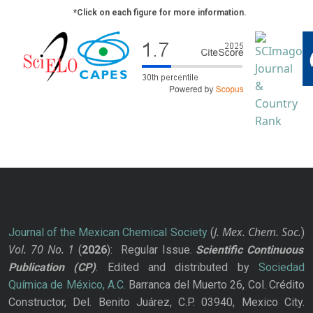
*Click on each figure for more information.
J. Mex. Chem. Soc.
Journal of the Mexican Chemical Society
(
)
Vol. 70
No.
1
(
2026
): Regular Issue.
Scientific Continuous
Publication
(CP)
. Edited and distributed by
Sociedad
Química de México, A.C.
Barranca del Muerto 26, Col. Crédito
Constructor, Del. Benito Juárez, C.P. 03940, Mexico City.