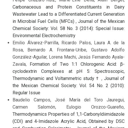
Carbonaceous and Protein Constituents in Dairy
Wastewater Lead to a Differentiated Current Generation
in Microbial Fuel Cells (MFCs)
,
Journal of the Mexican
Chemical Society: Vol. 58 No. 3 (2014): Special Issue:
Environmental Electrochemistry
Emilio Álvarez-Parrilla, Ricardo Palos, Laura A. de la
Rosa, Bernardo A. Frontana-Uribe, Gustavo Adolfo
González-Aguilar, Lorena Machi, Jesús Fernando Ayala-
Zavala,
Formation of Two 1:1 Chlorogenic Acid: β-
cyclodextrin Complexes at pH 5: Spectroscopic,
Thermodynamic and Voltammetric study †
,
Journal of
the Mexican Chemical Society: Vol. 54 No. 2 (2010):
Regular Issue
Baudelio Campos, José María del Toro Jauregui,
Carmen Salomón, Eulogio Orozco-Guareño,
Thermodynamics Properties of 1,1-Carbonyldiimidazole
(CDI) and 4-Imidazole Acrylic Acid, Obtained by DSC