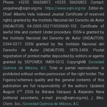
Phone: +5255 56626837; +5255 56626823 Contact:
soquimex@sqm.org.mx
https://www.sqm.org.mx
Editor-in-
Chief: Alberto Vela. Indexed Journal. Certificate of reserved
rights granted by the Instituto Nacional del Derecho de Autor
(INDAUTOR): 04-2005-052710530600-102. Certificate of
lawful title and content: Under procedure. ISSN-e granted by
the Instituto Nacional del Derecho de Autor (INDAUTOR):
2594-0317. ISSN granted by the Instituto Nacional del
Derecho de Autor (INDAUTOR): 1870-249X. Postal
registration of printed matter deposited by editors or agents
granted by SEPOMEX: IM09-0312 Copyright©
Sociedad
Química de México, A.C.
Total or partial reproduction is
prohibited without written permission of the right holder. The
Figures/schemes quality and the general contents of this
publication are full responsibility of the authors. Updated
rd,
August 3
2026 by Adriana Vázquez & Alejandro Nava
J. Mex.
(editorial assistants, e-mail: jmcs@sqm.org.mx),
Chem. Soc.
,
Sociedad Química de México, A.C.