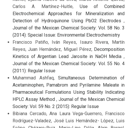
Carlos A. Martínez-Huitle,
Use of Combined
Electrochemical Approaches for Mineralization and
Detection of Hydroquinone Using PbO2 Electrodes
,
Journal of the Mexican Chemical Society: Vol. 58 No. 3
(2014): Special Issue: Environmental Electrochemistry
Francisco Patiño, Iván Reyes, Isauro Rivera, Martín
Reyes, Juan Hernández, Miguel Pérez,
Decomposition
Kinetics of Argentian Lead Jarosite in NaOH Media
,
Journal of the Mexican Chemical Society: Vol. 55 No. 4
(2011): Regular Issue
Muhammad Ashfaq,
Simultaneous Determination of
Acetaminophen, Pamabrom and Pyrilamine Maleate in
Pharmaceutical Formulations Using Stability Indicating
HPLC Assay Method
,
Journal of the Mexican Chemical
Society: Vol. 59 No. 2 (2015): Regular Issue
Bibiana Cercado, Ana Laura Vega-Guerrero, Francisco
Rodríguez-Valadez, José Luis Hernández- López, Luis
Felipe Cházaro-Ruiz, Marie-Line Délia, Alain Bergel,