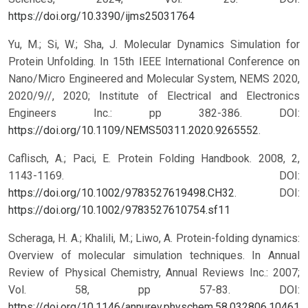
https://doi.org/10.3390/ijms25031764
Yu, M.; Si, W.; Sha, J. Molecular Dynamics Simulation for
Protein Unfolding. In 15th IEEE International Conference on
Nano/Micro Engineered and Molecular System, NEMS 2020,
2020/9//, 2020; Institute of Electrical and Electronics
Engineers Inc.: pp 382-386. DOI:
https://doi.org/10.1109/NEMS50311.2020.9265552
.
Caflisch, A.; Paci, E. Protein Folding Handbook. 2008, 2,
1143-1169. DOI:
https://doi.org/10.1002/9783527619498.CH32
.
DOI:
https://doi.org/10.1002/9783527610754.sf11
Scheraga, H. A.; Khalili, M.; Liwo, A. Protein-folding dynamics:
Overview of molecular simulation techniques. In Annual
Review of Physical Chemistry, Annual Reviews Inc.: 2007;
Vol. 58, pp 57-83.
DOI:
https://doi.org/10.1146/annurev.physchem.58.032806.104614