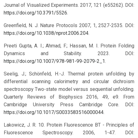
Journal of Visualized Experiments. 2017, 121 (e55262). DOI:
https://doi.org/10.3791/5526
.
Greenfield, N. J. Nature Protocols 2007, 1, 2527-2535. DOI:
https://doi.org/10.1038/nprot.2006.204
.
Preeti Gupta, A. I.; Ahmad, F.; Hassan, M. I. Protein Folding
Dynamics and Stability. 2023. DOI:
https://doi.org/10.1007/978-981-99-2079-2_1
.
Seelig, J.; Schönfeld, H.-J. Thermal protein unfolding by
differential scanning calorimetry and circular dichroism
spectroscopy Two-state model versus sequential unfolding.
Quarterly Reviews of Biophysics 2016, 49, e9. From
Cambridge University Press Cambridge Core. DOI:
https://doi.org/10.1017/S0033583516000044
.
Lakowicz, J. R. 10. Protein Fluorescence BT - Principles of
Fluorescence Spectroscopy. 2006, 1-47. DOI: