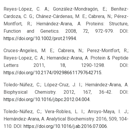
Reyes-López, C. A.; González-Mondragón, E.; Benítez-
Cardoza, C. G.; Chánez-Cárdenas, M. E.; Cabrera, N.; Pérez-
Montfort, R.; Hernández-Arana, A. Proteins: Structure,
Function and Genetics. 2008, 72, 972-979. DOI:
https://doi.org/10.1002/prot.21994
.
Cruces-Angeles, M. E.; Cabrera, N.; Perez-Montfort, R.;
Reyes-Lopez, C. A.; Hernandez-Arana, A. Protein & Peptide
Letters 2011, 18, 1290-1298. DOI:
https://doi.org/10.2174/092986611797642715
.
Toledo-Núñez, C.; López-Cruz, J. I.; Hernández-Arana, A.
Biophysical Chemistry. 2012, 167, 36-42. DOI:
https://doi.org/10.1016/j.bpc.2012.04.004
.
Toledo-Núñez, C.; Vera-Robles, L. I.; Arroyo-Maya, I. J.;
Hernández-Arana, A. Analytical Biochemistry. 2016, 509, 104-
110. DOI:
https://doi.org/10.1016/j.ab.2016.07.006
.