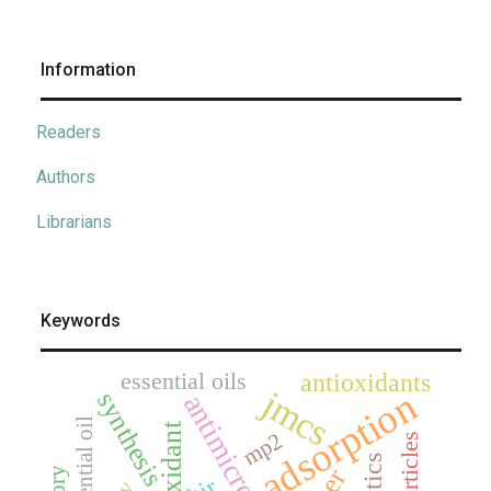
Information
Readers
Authors
Librarians
Keywords
essential oils
antioxidants
jmcs
adsorption
synthesis
essential oil
antioxidant
mp2