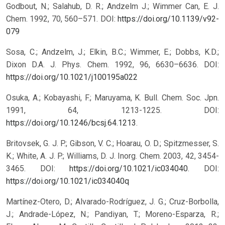
Godbout, N.; Salahub, D. R.; Andzelm J.; Wimmer Can, E. J.
Chem. 1992, 70, 560–571.
DOI:
https://doi.org/10.1139/v92-
079
Sosa, C.; Andzelm, J.; Elkin, B.C.; Wimmer, E.; Dobbs, K.D.;
Dixon D.A. J. Phys. Chem. 1992, 96, 6630–6636.
DOI:
https://doi.org/10.1021/j100195a022
Osuka, A.; Kobayashi, F.; Maruyama, K. Bull. Chem. Soc. Jpn.
1991, 64, 1213-1225. DOI:
https://doi.org/10.1246/bcsj.64.1213
.
Britovsek, G. J. P.; Gibson, V. C.; Hoarau, O. D.; Spitzmesser, S.
K.; White, A. J. P.; Williams, D. J. Inorg. Chem. 2003, 42, 3454-
3465. DOI:
https://doi.org/10.1021/ic034040
.
DOI:
https://doi.org/10.1021/ic034040q
Martínez-Otero, D.; Alvarado-Rodríguez, J. G.; Cruz-Borbolla,
J.; Andrade-López, N.; Pandiyan, T.; Moreno-Esparza, R.;