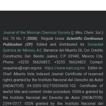
J. Mex. Chem. Soc.
Journal of the Mexican Chemical Society
(
)
Vol. 70
No.
1
(
2026
): Regular Issue.
Scientific Continuous
Publication
(CP)
. Edited and distributed by
Sociedad
Química de México, A.C.
Barranca del Muerto 26, Col. Crédito
Constructor, Del. Benito Juárez, C.P. 03940, Mexico City.
Phone: +5255 56626837; +5255 56626823 Contact:
soquimex@sqm.org.mx
https://www.sqm.org.mx
Editor-in-
Chief: Alberto Vela. Indexed Journal. Certificate of reserved
rights granted by the Instituto Nacional del Derecho de Autor
(INDAUTOR): 04-2005-052710530600-102. Certificate of
lawful title and content: Under procedure. ISSN-e granted by
the Instituto Nacional del Derecho de Autor (INDAUTOR):
2594-0317. ISSN granted by the Instituto Nacional del