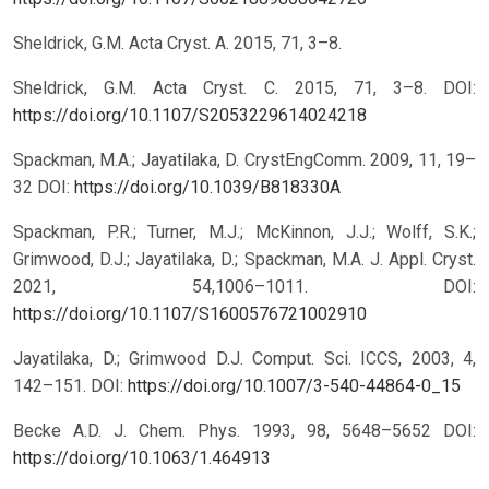
Sheldrick, G.M. Acta Cryst. A. 2015, 71, 3–8.
Sheldrick, G.M. Acta Cryst. C. 2015, 71, 3–8.
DOI:
https://doi.org/10.1107/S2053229614024218
Spackman, M.A.; Jayatilaka, D. CrystEngComm. 2009, 11, 19–
32
DOI:
https://doi.org/10.1039/B818330A
Spackman, P.R.; Turner, M.J.; McKinnon, J.J.; Wolff, S.K.;
Grimwood, D.J.; Jayatilaka, D.; Spackman, M.A. J. Appl. Cryst.
2021, 54,1006–1011.
DOI:
https://doi.org/10.1107/S1600576721002910
Jayatilaka, D.; Grimwood D.J. Comput. Sci. ICCS, 2003, 4,
142–151.
DOI:
https://doi.org/10.1007/3-540-44864-0_15
Becke A.D. J. Chem. Phys. 1993, 98, 5648–5652
DOI:
https://doi.org/10.1063/1.464913