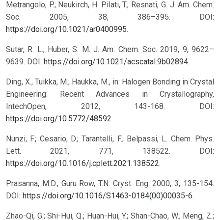
Metrangolo, P.; Neukirch, H. Pilati, T.; Resnati, G. J. Am. Chem.
Soc. 2005, 38, 386–395. DOI:
https://doi.org/10.1021/ar0400995
.
Sutar, R. L.; Huber, S. M. J. Am. Chem. Soc. 2019, 9, 9622–
9639. DOI:
https://doi.org/10.1021/acscatal.9b02894
.
Ding, X., Tuikka, M.; Haukka, M., in: Halogen Bonding in Crystal
Engineering: Recent Advances in Crystallography,
IntechOpen, 2012, 143-168. DOI:
https://doi.org/10.5772/48592
.
Nunzi, F.; Cesario, D.; Tarantelli, F.; Belpassi, L. Chem. Phys.
Lett. 2021, 771, 138522. DOI:
https://doi.org/10.1016/j.cplett.2021.138522
.
Prasanna, M.D.; Guru Row, T.N. Cryst. Eng. 2000, 3, 135-154.
DOI:
https://doi.org/10.1016/S1463-0184(00)00035-6
.
Zhao-Qi, G.; Shi-Hui, Q.; Huan-Hui, Y.; Shan-Chao, W.; Meng, Z.;