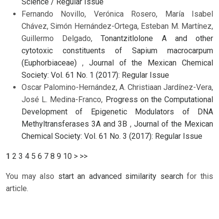
Science / Regular Issue
Fernando Novillo, Verónica Rosero, María Isabel
Chávez, Simón Hernández-Ortega, Esteban M. Martínez,
Guillermo Delgado,
Tonantzitlolone A and other
cytotoxic constituents of Sapium macrocarpum
(Euphorbiaceae)
,
Journal of the Mexican Chemical
Society: Vol. 61 No. 1 (2017): Regular Issue
Oscar Palomino-Hernández, A. Christiaan Jardínez-Vera,
José L. Medina-Franco,
Progress on the Computational
Development of Epigenetic Modulators of DNA
Methyltransferases 3A and 3B
,
Journal of the Mexican
Chemical Society: Vol. 61 No. 3 (2017): Regular Issue
1
2
3
4
5
6
7
8
9
10
>
>>
You may also
start an advanced similarity search
for this
article.