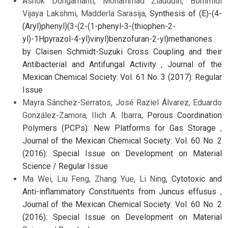
Ashok Dongamanti, Mohammad Ziauddin, Bommidi
Vijaya Lakshmi, Madderla Sarasija,
Synthesis of (E)-(4-
(Aryl)phenyl)(3-(2-(1-phenyl-3-(thiophen-2-
yl)-1Hpyrazol-4-yl)vinyl)benzofuran-2-yl)methanones
by Claisen Schmidt-Suzuki Cross Coupling and their
Antibacterial and Antifungal Activity
,
Journal of the
Mexican Chemical Society: Vol. 61 No. 3 (2017): Regular
Issue
Mayra Sánchez-Serratos, José Raziel Álvarez, Eduardo
González-Zamora, Ilich A. Ibarra,
Porous Coordination
Polymers (PCPs): New Platforms for Gas Storage
,
Journal of the Mexican Chemical Society: Vol. 60 No. 2
(2016): Special Issue on Development on Material
Science / Regular Issue
Ma Wei, Liu Feng, Zhang Yue, Li Ning,
Cytotoxic and
Anti-inflammatory Constituents from Juncus effusus
,
Journal of the Mexican Chemical Society: Vol. 60 No. 2
(2016): Special Issue on Development on Material