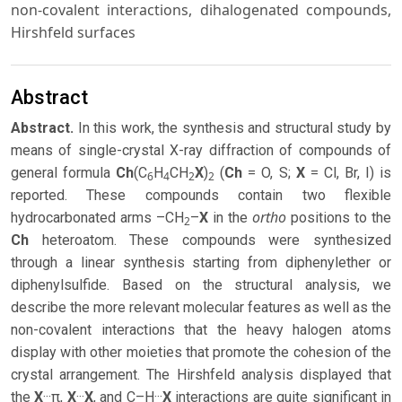
non-covalent interactions, dihalogenated compounds,
Hirshfeld surfaces
Abstract
Abstract.
In this work, the synthesis and structural study by
means of single-crystal X-ray diffraction of compounds of
general formula
Ch
(C
H
CH
X
)
(
Ch
= O, S;
X
= Cl, Br, I) is
6
4
2
2
reported. These compounds contain two flexible
ortho
hydrocarbonated arms –CH
–
X
in the
positions to the
2
Ch
heteroatom. These compounds were synthesized
through a linear synthesis starting from diphenylether or
diphenylsulfide. Based on the structural analysis, we
describe the more relevant molecular features as well as the
non-covalent interactions that the heavy halogen atoms
display with other moieties that promote the cohesion of the
crystal arrangement. The Hirshfeld analysis displayed that
the
X
···π,
X
···
X
, and C–H···
X
interactions are quite significant in