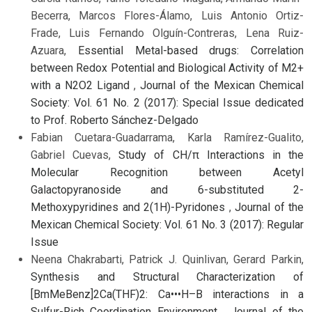
Becerra, Marcos Flores-Álamo, Luis Antonio Ortiz-
Frade, Luis Fernando Olguín-Contreras, Lena Ruiz-
Azuara,
Essential Metal-based drugs: Correlation
between Redox Potential and Biological Activity of M2+
with a N2O2 Ligand
,
Journal of the Mexican Chemical
Society: Vol. 61 No. 2 (2017): Special Issue dedicated
to Prof. Roberto Sánchez-Delgado
Fabian Cuetara-Guadarrama, Karla Ramírez-Gualito,
Gabriel Cuevas,
Study of CH/π Interactions in the
Molecular Recognition between Acetyl
Galactopyranoside and 6-substituted 2-
Methoxypyridines and 2(1H)-Pyridones
,
Journal of the
Mexican Chemical Society: Vol. 61 No. 3 (2017): Regular
Issue
Neena Chakrabarti, Patrick J. Quinlivan, Gerard Parkin,
Synthesis and Structural Characterization of
[BmMeBenz]2Ca(THF)2: Ca•••H–B interactions in a
Sulfur-Rich Coordination Environment
,
Journal of the