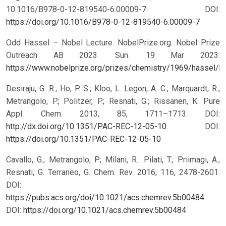
10.1016/B978-0-12-819540-6.00009-7.
DOI:
https://doi.org/10.1016/B978-0-12-819540-6.00009-7
Odd Hassel – Nobel Lecture. NobelPrize.org. Nobel Prize
Outreach AB 2023. Sun. 19 Mar 2023.
https://www.nobelprize.org/prizes/chemistry/1969/hassel/le
Desiraju, G. R.; Ho, P. S.; Kloo, L. Legon, A. C.; Marquardt, R.;
Metrangolo, P.; Politzer, P.; Resnati, G.; Rissanen, K. Pure
Appl. Chem. 2013, 85, 1711–1713. DOI:
http://dx.doi.org/10.1351/PAC-REC-12-05-10
.
DOI:
https://doi.org/10.1351/PAC-REC-12-05-10
Cavallo, G.; Metrangolo, P.; Milani, R.: Pilati, T.; Priimagi, A.;
Resnati, G. Terraneo, G. Chem. Rev. 2016, 116, 2478-2601.
DOI:
https://pubs.acs.org/doi/10.1021/acs.chemrev.5b00484
.
DOI:
https://doi.org/10.1021/acs.chemrev.5b00484