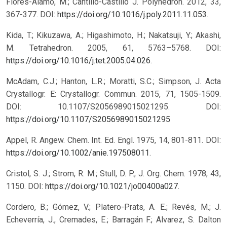
Flores-Alamo, M.; Cantillo-Castillo J. Polyhedron. 2012, 33,
367-377. DOI:
https://doi.org/10.1016/j.poly.2011.11.053
.
Kida, T.; Kikuzawa, A.; Higashimoto, H.; Nakatsuji, Y.; Akashi,
M. Tetrahedron. 2005, 61, 5763–5768. DOI:
https://doi.org/10.1016/j.tet.2005.04.026
.
McAdam, C.J.; Hanton, L.R.; Moratti, S.C.; Simpson, J. Acta
Crystallogr. E: Crystallogr. Commun. 2015, 71, 1505-1509.
DOI: 10.1107/S2056989015021295.
DOI:
https://doi.org/10.1107/S2056989015021295
Appel, R. Angew. Chem. Int. Ed. Engl. 1975, 14, 801-811. DOI:
https://doi.org/10.1002/anie.197508011
.
Cristol, S. J.; Strom, R. M.; Stull, D. P., J. Org. Chem. 1978, 43,
1150. DOI:
https://doi.org/10.1021/jo00400a027
.
Cordero, B.; Gómez, V.; Platero-Prats, A. E.; Revés, M.; J.
Echeverría, J., Cremades, E.; Barragán F.; Alvarez, S. Dalton