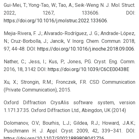
Gui-Mei, T.; Yong-Tao, W.; Tao, A.; Seik-Weng N. J. Mol. Struct.
2022, 1267, 133606. DOI:
https://doi.org/10.1016/j.molstruc.2022.133606
.
Mejia-Rivera, F. J.; Alvarado-Rodríguez, J. G.; Andrade-López,
N.; Cruz-Borbolla, J.; Jancik, V. Inorg. Chem. Commun. 2018,
97, 44-48. DOI:
https://doi.org/10.1016/j.inoche.2018.09.006
.
Nather, C.; Jess, I.; Kus, P.; Jones, P.G. Cryst. Eng. Comm.
2016, 18, 3142
DOI:
https://doi.org/10.1039/C6CE00438E
Xu, X.; Strongin, R.M.; Fronczek, F.R. CSD Communication
(Private Communication), 2015.
Oxford Diffraction CrysAlis software system, version
1.171.37.35. Oxford Diffraction Ltd., Abingdon, UK (2014)
Dolomanov, O.V.; Bourhis, L.J.; Gildea, R.J.; Howard, J.A.K.;
Puschmann H. J. Appl. Cryst. 2009, 42, 339–341.
DOI:
https://doi.org/10.1107/S0021889808042726