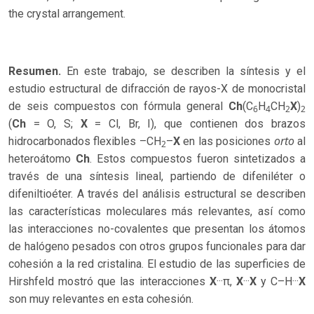
the crystal arrangement.
Resumen.
En este trabajo, se describen la síntesis y el
estudio estructural de difracción de rayos-X de monocristal
de seis compuestos con fórmula general
Ch
(C
H
CH
X
)
6
4
2
2
(
Ch
= O, S;
X
= Cl, Br, I), que contienen dos brazos
orto
hidrocarbonados flexibles –CH
–
X
en las posiciones
al
2
heteroátomo
Ch
. Estos compuestos fueron sintetizados a
través de una síntesis lineal, partiendo de difeniléter o
difeniltioéter. A través del análisis estructural se describen
las características moleculares más relevantes, así como
las interacciones no-covalentes que presentan los átomos
de halógeno pesados con otros grupos funcionales para dar
cohesión a la red cristalina. El estudio de las superficies de
Hirshfeld mostró que las interacciones
X
···π,
X
···
X
y C–H···
X
son muy relevantes en esta cohesión.