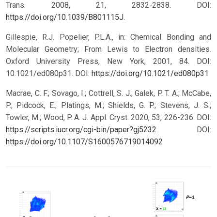
Trans. 2008, 21, 2832-2838. DOI:
https://doi.org/10.1039/B801115J
.
Gillespie, R.J. Popelier, P.L.A., in: Chemical Bonding and
Molecular Geometry; From Lewis to Electron densities.
Oxford University Press, New York, 2001, 84. DOI:
10.1021/ed080p31.
DOI:
https://doi.org/10.1021/ed080p31
Macrae, C. F.; Sovago, I.; Cottrell, S. J.; Galek, P. T. A.; McCabe,
P.; Pidcock, E.; Platings, M.; Shields, G. P.; Stevens, J. S.;
Towler, M.; Wood, P. A. J. Appl. Cryst. 2020, 53, 226-236. DOI:
https://scripts.iucr.org/cgi-bin/paper?gj5232
.
DOI:
https://doi.org/10.1107/S1600576719014092