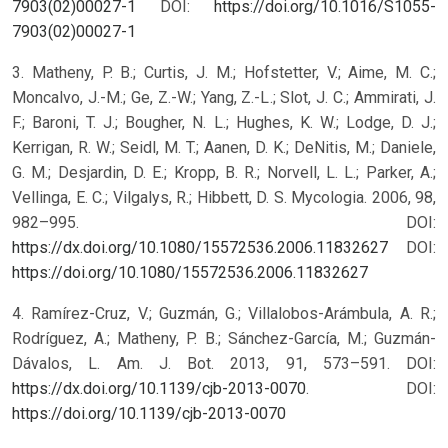
7903(02)00027-1
DOI:
https://doi.org/10.1016/S1055-
7903(02)00027-1
3. Matheny, P. B.; Curtis, J. M.; Hofstetter, V.; Aime, M. C.;
Moncalvo, J.-M.; Ge, Z.-W.; Yang, Z.-L.; Slot, J. C.; Ammirati, J.
F.; Baroni, T. J.; Bougher, N. L.; Hughes, K. W.; Lodge, D. J.;
Kerrigan, R. W.; Seidl, M. T.; Aanen, D. K.; DeNitis, M.; Daniele,
G. M.; Desjardin, D. E.; Kropp, B. R.; Norvell, L. L.; Parker, A.;
Vellinga, E. C.; Vilgalys, R.; Hibbett, D. S. Mycologia. 2006, 98,
982–995. DOI:
https://dx.doi.org/10.1080/15572536.2006.11832627
DOI:
https://doi.org/10.1080/15572536.2006.11832627
4. Ramírez-Cruz, V.; Guzmán, G.; Villalobos-Arámbula, A. R.;
Rodríguez, A.; Matheny, P. B.; Sánchez-García, M.; Guzmán-
Dávalos, L. Am. J. Bot. 2013, 91, 573–591. DOI:
https://dx.doi.org/10.1139/cjb-2013-0070
.
DOI:
https://doi.org/10.1139/cjb-2013-0070