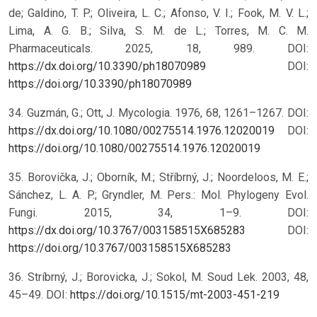
de; Galdino, T. P.; Oliveira, L. C.; Afonso, V. I.; Fook, M. V. L.;
Lima, A. G. B.; Silva, S. M. de L.; Torres, M. C. M.
Pharmaceuticals. 2025, 18, 989. DOI:
https://dx.doi.org/10.3390/ph18070989
DOI:
https://doi.org/10.3390/ph18070989
34. Guzmán, G.; Ott, J. Mycologia. 1976, 68, 1261–1267. DOI:
https://dx.doi.org/10.1080/00275514.1976.12020019
DOI:
https://doi.org/10.1080/00275514.1976.12020019
35. Borovička, J.; Oborník, M.; Stříbrný, J.; Noordeloos, M. E.;
Sánchez, L. A. P.; Gryndler, M. Pers.: Mol. Phylogeny Evol.
Fungi. 2015, 34, 1–9. DOI:
https://dx.doi.org/10.3767/003158515X685283
DOI:
https://doi.org/10.3767/003158515X685283
36. Stríbrný, J.; Borovicka, J.; Sokol, M. Soud Lek. 2003, 48,
45–49.
DOI:
https://doi.org/10.1515/mt-2003-451-219