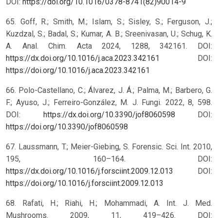
DOI:
https://doi.org/10.1016/0378-8741(82)90014-9
65. Goff, R.; Smith, M.; Islam, S.; Sisley, S.; Ferguson, J.;
Kuzdzal, S.; Badal, S.; Kumar, A. B.; Sreenivasan, U.; Schug, K.
A. Anal. Chim. Acta 2024, 1288, 342161. DOI:
https://dx.doi.org/10.1016/j.aca.2023.342161
DOI:
https://doi.org/10.1016/j.aca.2023.342161
66. Polo-Castellano, C.; Álvarez, J. Á.; Palma, M.; Barbero, G.
F.; Ayuso, J.; Ferreiro-González, M. J. Fungi. 2022, 8, 598.
DOI:
https://dx.doi.org/10.3390/jof8060598
DOI:
https://doi.org/10.3390/jof8060598
67. Laussmann, T.; Meier-Giebing, S. Forensic. Sci. Int. 2010,
195, 160–164. DOI:
https://dx.doi.org/10.1016/j.forsciint.2009.12.013
DOI:
https://doi.org/10.1016/j.forsciint.2009.12.013
68. Rafati, H.; Riahi, H.; Mohammadi, A. Int. J. Med.
Mushrooms. 2009, 11, 419–426. DOI: