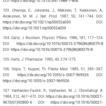
DOI:
https://doi.org/10.1515/znc-1988-7-806
103. Ohenoja, E.; Jokiranta, J.; Mäkinen, T.; Kaikkonen, A.;
Airaksinen, M. M. J. Nat. Prod. 1987, 50, 741–744. DOI:
https://dx.doi.org/10.1021/np50052a030
.
DOI:
https://doi.org/10.1021/np50052a030
104. Gartz, J. Biochem. Physiol. Pflanz. 1986, 181, 117–124.
DOI:
https://dx.doi.org/10.1016/S0015-3796(86)80079-8
DOI:
https://doi.org/10.1016/S0015-3796(86)80079-8
105. Gartz, J. Pharmazie. 1985, 40, 274–275.
106. Stijve, T.; Kuyper, Th. Planta Med. 1985, 51, 385–387.
DOI:
https://dx.doi.org/10.1055/s-2007-969526
DOI:
https://doi.org/10.1055/s-2007-969526
107. Vanhaelen-Fastré, R.; Vanhaelen, M. J. Chromatogr. A.
1984, 312, 467–472. DOI:
https://dx.doi.org/10.1016/S0021-
9673(01)92800-6
DOI:
https://doi.org/10.1016/S0021-