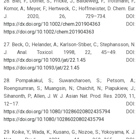
26. Blei, F.; Dörner, S.; Fricke, J.; Baldeweg, F.; Trottmann, F.;
Komor, A.; Meyer, F.; Hertweck, C.; Hoffmeister, D. Chem. Eur.
J. 2020, 26, 729–734. DOI:
https://dx.doi.org/10.1002/chem.201904363
DOI:
https://doi.org/10.1002/chem.201904363
27. Beck, O.; Helander, A.; Karlson-Stiber, C.; Stephansson, N.
J. Anal. Toxicol. 1998, 22, 45–49. DOI:
https://dx.doi.org/10.1093/jat/22.1.45
DOI:
https://doi.org/10.1093/jat/22.1.45
28. Pornpakakul, S.; Suwancharoen, S.; Petsom, A.;
Roengsumran, S.; Muangsin, N.; Chaichit, N.; Piapukiew, J.;
Sihanonth, P.; Allen, J. W. J. Asian Nat. Prod. Res. 2009, 11,
12–17. DOI:
https://dx.doi.org/10.1080/10286020802435794
DOI:
https://doi.org/10.1080/10286020802435794
29. Koike, Y.; Wada, K.; Kusano, G.; Nozoe, S.; Yokoyama, K. J.