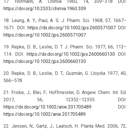
17. Hofmann, A. Chimia 1960, 14, 309–318
DOI:
https://doi.org/10.2533/chimia.1960.309
18. Leung, A. Y.; Paul, A. G. J. Pharm. Sci. 1968, 57, 1667–
1671. DOI:
https://dx.doi.org/10.1002/jps.2600571007
DOI:
https://doi.org/10.1002/jps.2600571007
19. Repke, D. B.; Leslie, D. T. J. Pharm. Sci. 1977, 66, 113–
114. DOI:
https://dx.doi.org/10.1002/jps.2600660130
DOI:
https://doi.org/10.1002/jps.2600660130
20. Repke, D. B.; Leslie, D. T.; Guzmán, G. Lloydia 1977, 40,
566–578.
21. Fricke, J.; Blei, F.; Hoffmeister, D. Angew. Chem. Int. Ed.
2017, 56, 12352–12355. DOI:
https://dx.doi.org/10.1002/anie.201705489
DOI:
https://doi.org/10.1002/anie.201705489
22. Jensen, N.; Gartz, J.; Laatsch, H. Planta Med. 2006, 72,