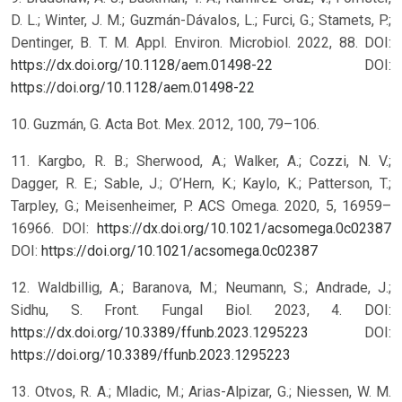
D. L.; Winter, J. M.; Guzmán-Dávalos, L.; Furci, G.; Stamets, P.;
Dentinger, B. T. M. Appl. Environ. Microbiol. 2022, 88. DOI:
https://dx.doi.org/10.1128/aem.01498-22
DOI:
https://doi.org/10.1128/aem.01498-22
10. Guzmán, G. Acta Bot. Mex. 2012, 100, 79–106.
11. Kargbo, R. B.; Sherwood, A.; Walker, A.; Cozzi, N. V.;
Dagger, R. E.; Sable, J.; O’Hern, K.; Kaylo, K.; Patterson, T.;
Tarpley, G.; Meisenheimer, P. ACS Omega. 2020, 5, 16959–
16966. DOI:
https://dx.doi.org/10.1021/acsomega.0c02387
DOI:
https://doi.org/10.1021/acsomega.0c02387
12. Waldbillig, A.; Baranova, M.; Neumann, S.; Andrade, J.;
Sidhu, S. Front. Fungal Biol. 2023, 4. DOI:
https://dx.doi.org/10.3389/ffunb.2023.1295223
DOI:
https://doi.org/10.3389/ffunb.2023.1295223
13. Otvos, R. A.; Mladic, M.; Arias-Alpizar, G.; Niessen, W. M.