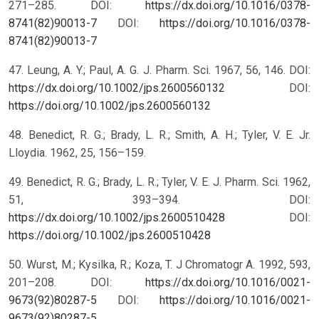
271–285. DOI:
https://dx.doi.org/10.1016/0378-
8741(82)90013-7
DOI:
https://doi.org/10.1016/0378-
8741(82)90013-7
47. Leung, A. Y.; Paul, A. G. J. Pharm. Sci. 1967, 56, 146. DOI:
https://dx.doi.org/10.1002/jps.2600560132
DOI:
https://doi.org/10.1002/jps.2600560132
48. Benedict, R. G.; Brady, L. R.; Smith, A. H.; Tyler, V. E. Jr.
Lloydia. 1962, 25, 156–159.
49. Benedict, R. G.; Brady, L. R.; Tyler, V. E. J. Pharm. Sci. 1962,
51, 393–394. DOI:
https://dx.doi.org/10.1002/jps.2600510428
DOI:
https://doi.org/10.1002/jps.2600510428
50. Wurst, M.; Kysilka, R.; Koza, T. J Chromatogr A. 1992, 593,
201–208. DOI:
https://dx.doi.org/10.1016/0021-
9673(92)80287-5
DOI:
https://doi.org/10.1016/0021-
9673(92)80287-5