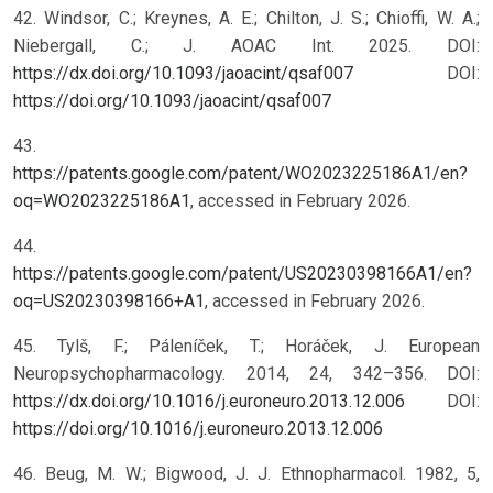
42. Windsor, C.; Kreynes, A. E.; Chilton, J. S.; Chioffi, W. A.;
Niebergall, C.; J. AOAC Int. 2025. DOI:
https://dx.doi.org/10.1093/jaoacint/qsaf007
DOI:
https://doi.org/10.1093/jaoacint/qsaf007
43.
https://patents.google.com/patent/WO2023225186A1/en?
oq=WO2023225186A1
, accessed in February 2026.
44.
https://patents.google.com/patent/US20230398166A1/en?
oq=US20230398166+A1
, accessed in February 2026.
45. Tylš, F.; Páleníček, T.; Horáček, J. European
Neuropsychopharmacology. 2014, 24, 342–356. DOI:
https://dx.doi.org/10.1016/j.euroneuro.2013.12.006
DOI:
https://doi.org/10.1016/j.euroneuro.2013.12.006
46. Beug, M. W.; Bigwood, J. J. Ethnopharmacol. 1982, 5,