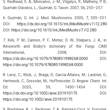
5. Redhead, S. A.; Moncalvo, J.-M.; Vilgalys, R.; Matheny, P. B.;
Guzmán-Dávalos, L.; Guzmán, G. Taxon. 2007, 56, 255–257.
6. Guzmán, G. Int. J. Med. Mushrooms. 2005, 7, 305–331.
DOI:
https://dx.doi.org/10.1615/IntJMedMushr.v7.i12.280
DOI:
https://doi.org/10.1615/IntJMedMushr.v7.i12.280
7. Kirk, P. M.; Cannon, P. F.; Minter, D. W., Stalpers, J. A., in:
Ainsworth and Bisby’s dictionary of the Fungi. CABI
International, 2008, DOI:
https://dx.doi.org/10.1079/9780851998268.0000
DOI:
https://doi.org/10.1079/9780851998268.0000
8. Lenz, C.; Wick, J.; Braga, D.; García‐Altares, M.; Lackner, G.;
Hertweck, C.; Gressler, M.; Hoffmeister, D. Angew. Chem. Int.
Ed. 2020, 59, 1450–1454. DOI:
https://dx.doi.org/10.1002/anie.201910175
DOI:
https://doi.org/10.1002/anie.201910175
9. Bradshaw, A. J.; Backman, T. A.; Ramírez-Cruz, V.; Forrister,