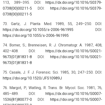
113, 389–395. DOI:
https://dx.doi.org/10.1016/S0379-
0738(00)00211-5
DOI:
https://doi.org/10.1016/S0379-
0738(00)00211-5
73. Gartz, J. Planta Med. 1989, 55, 249–250. DOI:
https://dx.doi.org/10.1055/s-2006-961995
DOI:
https://doi.org/10.1055/s-2006-961995
74. Borner, S.; Brenneisen, R. J. Chromatogr. A. 1987, 408,
402–408. DOI:
https://dx.doi.org/10.1016/S0021-
9673(01)81831-8
DOI:
https://doi.org/10.1016/S0021-
9673(01)81831-8
75. Casale, J. F. J. Forensic. Sci. 1985, 30, 247–250.
DOI:
https://doi.org/10.1520/JFS10989J
76. Margot, P.; Watling, R. Trans. Br. Mycol. Soc. 1981, 76,
485–489. DOI:
https://dx.doi.org/10.1016/S0007-
1536(81)80077-0
DOI:
https://doi.org/10.1016/S0007-