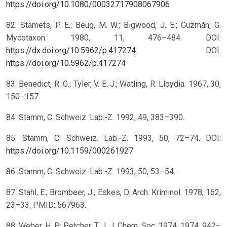
https://doi.org/10.1080/00032717908067906
82. Stamets, P. E.; Beug, M. W.; Bigwood, J. E.; Guzmán, G.
Mycotaxon. 1980, 11, 476–484. DOI:
https://dx.doi.org/10.5962/p.417274
DOI:
https://doi.org/10.5962/p.417274
83. Benedict, R. G.; Tyler, V. E. J.; Watling, R. Lloydia. 1967, 30,
150–157.
84. Stamm, C. Schweiz. Lab.-Z. 1992, 49, 383–390.
85. Stamm, C. Schweiz. Lab.-Z. 1993, 50, 72–74.
DOI:
https://doi.org/10.1159/000261927
86. Stamm, C. Schweiz. Lab.-Z. 1993, 50, 53–54.
87. Stahl, E.; Brombeer, J.; Eskes, D. Arch. Kriminol. 1978, 162,
23–33. PMID: 567963.
88. Weber, H. P.; Petcher, T. J. J. Chem. Soc. 1974, 1974, 942–