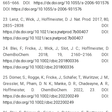
665–666. DOI:
https://dx.doi.org/10.1055/s-2006-931576
DOI:
https://doi.org/10.1055/s-2006-931576
23. Lenz, C.; Wick, J.; Hoffmeister, D. J. Nat. Prod. 2017, 80,
2835–2838. DOI:
https://dx.doi.org/10.1021/acs.jnatprod.7b00407
DOI:
https://doi.org/10.1021/acs.jnatprod.7b00407
24. Blei, F.; Fricke, J.; Wick, J.; Slot, J. C.; Hoffmeister, D.
ChemBioChem. 2018, 19, 2160–2166. DOI:
https://dx.doi.org/10.1002/cbic.201800336
DOI:
https://doi.org/10.1002/cbic.201800336
25. Dörner, S.; Rogge, K.; Fricke, J.; Schäfer, T.; Wurlitzer, J. M.;
Gressler, M.; Pham, D. N. K.; Manke, D. R.; Chadeayne, A. R.;
Hoffmeister, D. ChemBioChem. 2022, 23. DOI:
https://dx.doi.org/10.1002/cbic.202200249
DOI:
https://doi.org/10.1002/cbic.202200249