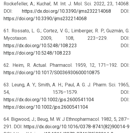
Rockefeller, A.; Kuchař, M. Int. J. Mol. Sci. 2022, 23, 14068.
DOI:
https://dx.doi.org/10.3390/ijms232214068
DOI:
https://doi.org/10.3390/ijms232214068
61. Rossato, L. G.; Cortez, V. G.; Limberger, R. P.; Guzmán, G.
Mycotaxon. 2009, 108, 223–229. DOI:
https://dx.doi.org/10.5248/108.223
DOI:
https://doi.org/10.5248/108.223
62. Heim, R. Actual. Pharmacol. 1959, 12, 171–192.
DOI:
https://doi.org/10.1017/S0036930600010875
63. Leung, A. Y.; Smith, A. H.; Paul, A. G. J. Pharm. Sci. 1965,
54, 1576–1579. DOI:
https://dx.doi.org/10.1002/jps.2600541104
DOI:
https://doi.org/10.1002/jps.2600541104
64. Bigwood, J.; Beug, M. W. J Ethnopharmacol. 1982, 5, 287–
291. DOI:
https://dx.doi.org/10.1016/0378-8741(82)90014-9