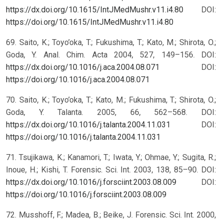
https://dx.doi.org/10.1615/IntJMedMushr.v11.i4.80
DOI:
https://doi.org/10.1615/IntJMedMushr.v11.i4.80
69. Saito, K.; Toyo’oka, T.; Fukushima, T.; Kato, M.; Shirota, O.;
Goda, Y. Anal. Chim. Acta 2004, 527, 149–156. DOI:
https://dx.doi.org/10.1016/j.aca.2004.08.071
DOI:
https://doi.org/10.1016/j.aca.2004.08.071
70. Saito, K.; Toyo’oka, T.; Kato, M.; Fukushima, T.; Shirota, O.;
Goda, Y. Talanta. 2005, 66, 562–568. DOI:
https://dx.doi.org/10.1016/j.talanta.2004.11.031
DOI:
https://doi.org/10.1016/j.talanta.2004.11.031
71. Tsujikawa, K.; Kanamori, T.; Iwata, Y.; Ohmae, Y.; Sugita, R.;
Inoue, H.; Kishi, T. Forensic. Sci. Int. 2003, 138, 85–90. DOI:
https://dx.doi.org/10.1016/j.forsciint.2003.08.009
DOI:
https://doi.org/10.1016/j.forsciint.2003.08.009
72. Musshoff, F.; Madea, B.; Beike, J. Forensic. Sci. Int. 2000,