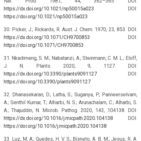
Nat. Prod. 1981, 44, 362–365. DOI:
https://dx.doi.org/10.1021/np50015a023
DOI:
https://doi.org/10.1021/np50015a023
30. Picker, J.; Rickards, R. Aust. J. Chem. 1970, 23, 853. DOI:
https://dx.doi.org/10.1071/CH9700853
DOI:
https://doi.org/10.1071/CH9700853
31. Nkadimeng, S. M.; Nabatanzi, A.; Steinmann, C. M. L.; Eloff,
J. N. Plants. 2020, 9, 1127. DOI:
https://dx.doi.org/10.3390/plants9091127
DOI:
https://doi.org/10.3390/plants9091127
32. Dhanasekaran, D.; Latha, S.; Suganya, P.; Panneerselvam,
A.; Senthil Kumar, T.; Alharbi, N. S.; Arunachalam, C.; Alharbi, S.
A.; Thajuddin, N. Microb. Pathog. 2020, 143, 104138. DOI:
https://dx.doi.org/10.1016/j.micpath.2020.104138
DOI:
https://doi.org/10.1016/j.micpath.2020.104138
33. Luz, M. A.; Guedes, H. V. S.; Bisneto, A. B. M.; Jesus, R. A.