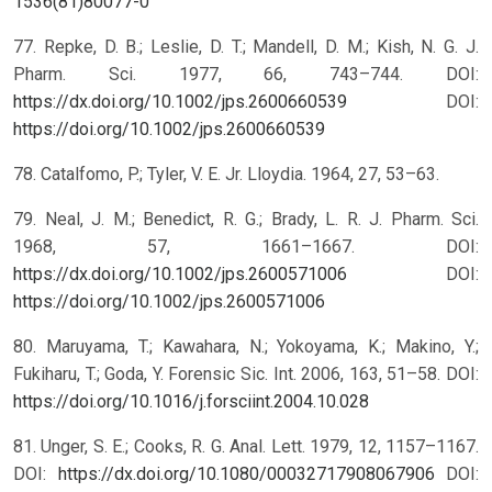
1536(81)80077-0
77. Repke, D. B.; Leslie, D. T.; Mandell, D. M.; Kish, N. G. J.
Pharm. Sci. 1977, 66, 743–744. DOI:
https://dx.doi.org/10.1002/jps.2600660539
DOI:
https://doi.org/10.1002/jps.2600660539
78. Catalfomo, P.; Tyler, V. E. Jr. Lloydia. 1964, 27, 53–63.
79. Neal, J. M.; Benedict, R. G.; Brady, L. R. J. Pharm. Sci.
1968, 57, 1661–1667. DOI:
https://dx.doi.org/10.1002/jps.2600571006
DOI:
https://doi.org/10.1002/jps.2600571006
80. Maruyama, T.; Kawahara, N.; Yokoyama, K.; Makino, Y.;
Fukiharu, T.; Goda, Y. Forensic Sic. Int. 2006, 163, 51–58. DOI:
https://doi.org/10.1016/j.forsciint.2004.10.028
81. Unger, S. E.; Cooks, R. G. Anal. Lett. 1979, 12, 1157–1167.
DOI:
https://dx.doi.org/10.1080/00032717908067906
DOI: