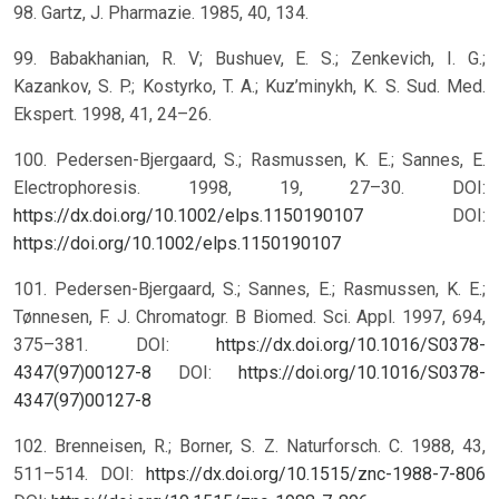
98. Gartz, J. Pharmazie. 1985, 40, 134.
99. Babakhanian, R. V; Bushuev, E. S.; Zenkevich, I. G.;
Kazankov, S. P.; Kostyrko, T. A.; Kuz’minykh, K. S. Sud. Med.
Ekspert. 1998, 41, 24–26.
100. Pedersen-Bjergaard, S.; Rasmussen, K. E.; Sannes, E.
Electrophoresis. 1998, 19, 27–30. DOI:
https://dx.doi.org/10.1002/elps.1150190107
DOI:
https://doi.org/10.1002/elps.1150190107
101. Pedersen-Bjergaard, S.; Sannes, E.; Rasmussen, K. E.;
Tønnesen, F. J. Chromatogr. B Biomed. Sci. Appl. 1997, 694,
375–381. DOI:
https://dx.doi.org/10.1016/S0378-
4347(97)00127-8
DOI:
https://doi.org/10.1016/S0378-
4347(97)00127-8
102. Brenneisen, R.; Borner, S. Z. Naturforsch. C. 1988, 43,
511–514. DOI:
https://dx.doi.org/10.1515/znc-1988-7-806