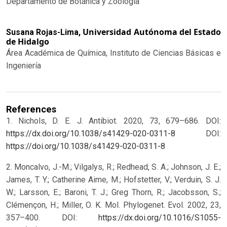
Departamento de Botánica y Zoología
Universidad Autónoma del Estado
Susana Rojas-Lima,
de Hidalgo
Área Académica de Química, Instituto de Ciencias Básicas e
Ingeniería
References
1. Nichols, D. E. J. Antibiot. 2020, 73, 679–686. DOI:
https://dx.doi.org/10.1038/s41429-020-0311-8
DOI:
https://doi.org/10.1038/s41429-020-0311-8
2. Moncalvo, J.-M.; Vilgalys, R.; Redhead, S. A.; Johnson, J. E.;
James, T. Y.; Catherine Aime, M.; Hofstetter, V.; Verduin, S. J.
W.; Larsson, E.; Baroni, T. J.; Greg Thorn, R.; Jacobsson, S.;
Clémençon, H.; Miller, O. K. Mol. Phylogenet. Evol. 2002, 23,
357–400. DOI:
https://dx.doi.org/10.1016/S1055-