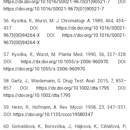
https://dx.doi.org/10.1016/S0021-9673(01)90521-7
DOI:
https://doi.org/10.1016/S0021-9673(01)90521-7
56. Kysilka, R.; Wurst, M. J. Chromatogr. A. 1989, 464, 434–
437. DOI:
https://dx.doi.org/10.1016/S0021-
9673(00)94264-X
DOI:
https://doi.org/10.1016/S0021-
9673(00)94264-X
57. Kysilka, R.; Wurst, M. Planta Med. 1990, 56, 327–328.
DOI:
https://dx.doi.org/10.1055/s-2006-960970
.
DOI:
https://doi.org/10.1055/s-2006-960970
58. Gartz, J.; Wiedemann, G. Drug Test. Anal. 2015, 7, 853–
857. DOI:
https://dx.doi.org/10.1002/dta.1795
.
DOI:
https://doi.org/10.1002/dta.1795
59. Heim, R.; Hofmann, A. Rev. Mycol. 1958, 23, 347–351.
DOI:
https://doi.org/10.1135/cccc19580347
60. Gotvaldová, K.; Borovička, J.; Hájková, K.; Cihlářová, P.;