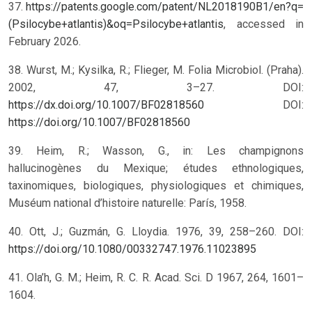
37.
https://patents.google.com/patent/NL2018190B1/en?q=
(Psilocybe+atlantis)&oq=Psilocybe+atlantis
, accessed in
February 2026.
38. Wurst, M.; Kysilka, R.; Flieger, M. Folia Microbiol. (Praha).
2002, 47, 3–27. DOI:
https://dx.doi.org/10.1007/BF02818560
DOI:
https://doi.org/10.1007/BF02818560
39. Heim, R.; Wasson, G., in: Les champignons
hallucinogènes du Mexique; études ethnologiques,
taxinomiques, biologiques, physiologiques et chimiques,
Muséum national d’histoire naturelle: París, 1958.
40. Ott, J.; Guzmán, G. Lloydia. 1976, 39, 258–260.
DOI:
https://doi.org/10.1080/00332747.1976.11023895
41. Ola’h, G. M.; Heim, R. C. R. Acad. Sci. D 1967, 264, 1601–
1604.