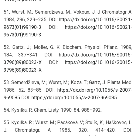
51. Wurst, M.; Semerdžieva, M.; Vokoun, J. J Chromatogr A.
1984, 286, 229–235. DOI:
https://dx.doi.org/10.1016/S0021-
9673(01)99190-3
DOI:
https://doi.org/10.1016/S0021-
9673(01)99190-3
52. Gartz, J.; Moller, G. K. Biochem. Physiol. Pflanz. 1989,
184, 337–341. DOI:
https://dx.doi.org/10.1016/S0015-
3796(89)80023-X
DOI:
https://doi.org/10.1016/S0015-
3796(89)80023-X
53. Semerdžieva, M.; Wurst, M.; Koza, T.; Gartz, J. Planta Med.
1986, 52, 83–85. DOI:
https://dx.doi.org/10.1055/s-2007-
969085
DOI:
https://doi.org/10.1055/s-2007-969085
54. Kysilka, R. Chem. Listy. 1990, 84, 988–992.
55. Kysilka, R.; Wurst, M.; Pacáková, V.; Štulík, K.; Haškovec, L.
J. Chromatogr. A. 1985, 320, 414–420. DOI: