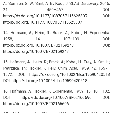
A.; Somsen, G. W.; Smit, A. B.; Kool, J. SLAS Discovery. 2016,
21, 459–467. DOI:
https://dx.doi.org/10.1177/1087057115625307
DOI:
https://doi.org/10.1177/1087057115625307
14. Hofmann, A.; Heim, R.; Brack, A.; Kobel, H. Experientia.
1958, 14, 107–109. DOI:
https://dx.doi.org/10.1007/BF02159243
DOI:
https://doi.org/10.1007/BF02159243
15. Hofmann, A.; Heim, R.; Brack, A.; Kobel, H.; Frey, A.; Ott, H.;
Petrzilka, Th.; Troxler, F. Helv. Chim. Acta. 1959, 42, 1557–
1572. DOI:
https://dx.doi.org/10.1002/hlca.19590420518
DOI:
https://doi.org/10.1002/hlca.19590420518
16. Hofmann, A.; Troxler, F. Experientia. 1959, 15, 101–102.
DOI:
https://dx.doi.org/10.1007/BF02166696
.
DOI:
https://doi.org/10.1007/BF02166696