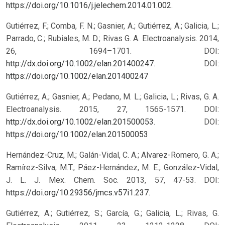
https://doi.org/10.1016/j.jelechem.2014.01.002
.
Gutiérrez, F.; Comba, F. N.; Gasnier, A.; Gutiérrez, A.; Galicia, L.;
Parrado, C.; Rubiales, M. D.; Rivas G. A. Electroanalysis. 2014,
26, 1694–1701. DOI:
http://dx.doi.org/10.1002/elan.201400247
.
DOI:
https://doi.org/10.1002/elan.201400247
Gutiérrez, A.; Gasnier, A.; Pedano, M. L.; Galicia, L.; Rivas, G. A.
Electroanalysis. 2015, 27, 1565-1571. DOI:
http://dx.doi.org/10.1002/elan.201500053
.
DOI:
https://doi.org/10.1002/elan.201500053
Hernández-Cruz, M.; Galán-Vidal, C. A.; Alvarez-Romero, G. A.;
Ramírez-Silva, M.T.; Páez-Hernández, M. E.; González-Vidal,
J. L. J. Mex. Chem. Soc. 2013, 57, 47-53. DOI:
https://doi.org/10.29356/jmcs.v57i1.237
.
Gutiérrez, A.; Gutiérrez, S.; García, G.; Galicia, L.; Rivas, G.