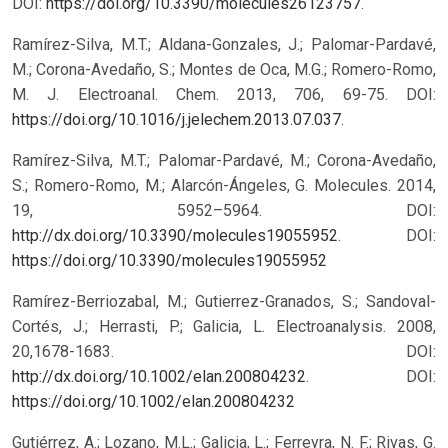
DOI:
https://doi.org/10.3390/molecules26123757
.
Ramírez-Silva, M.T.; Aldana-Gonzales, J.; Palomar-Pardavé,
M.; Corona-Avedaño, S.; Montes de Oca, M.G.; Romero-Romo,
M. J. Electroanal. Chem. 2013, 706, 69-75. DOI:
https://doi.org/10.1016/j.jelechem.2013.07.037
.
Ramírez-Silva, M.T.; Palomar-Pardavé, M.; Corona-Avedaño,
S.; Romero-Romo, M.; Alarcón-Ángeles, G. Molecules. 2014,
19, 5952–5964. DOI:
http://dx.doi.org/10.3390/molecules19055952
.
DOI:
https://doi.org/10.3390/molecules19055952
Ramírez-Berriozabal, M.; Gutierrez-Granados, S.; Sandoval-
Cortés, J.; Herrasti, P.; Galicia, L. Electroanalysis. 2008,
20,1678-1683. DOI:
http://dx.doi.org/10.1002/elan.200804232
.
DOI:
https://doi.org/10.1002/elan.200804232
Gutiérrez, A.; Lozano, M.L.; Galicia, L.; Ferreyra, N. F.; Rivas, G.