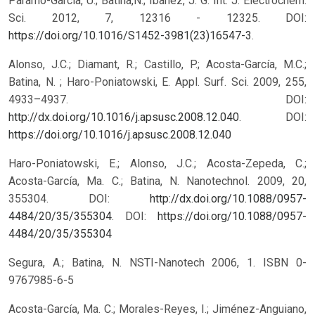
Paramo-Garcia, U.; Batina,N.; Ibañez, J. G. Int. J. Electrochem.
Sci. 2012, 7, 12316 - 12325. DOI:
https://doi.org/10.1016/S1452-3981(23)16547-3
.
Alonso, J.C.; Diamant, R.; Castillo, P.; Acosta-García, M.C.;
Batina, N. ; Haro-Poniatowski, E. Appl. Surf. Sci. 2009, 255,
4933–4937. DOI:
http://dx.doi.org/10.1016/j.apsusc.2008.12.040
.
DOI:
https://doi.org/10.1016/j.apsusc.2008.12.040
Haro-Poniatowski, E.; Alonso, J.C.; Acosta-Zepeda, C.;
Acosta-García, Ma. C.; Batina, N. Nanotechnol. 2009, 20,
355304. DOI:
http://dx.doi.org/10.1088/0957-
4484/20/35/355304
.
DOI:
https://doi.org/10.1088/0957-
4484/20/35/355304
Segura, A.; Batina, N. NSTI-Nanotech 2006, 1. ISBN 0-
9767985-6-5
Acosta-García, Ma. C.; Morales-Reyes, I.; Jiménez-Anguiano,