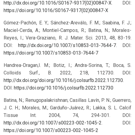
http://dx.doi.org/10.1016/S0167-9317(02)00847-X
.
DOI:
https://doi.org/10.1016/S0167-9317(02)00847-X
Gómez-Pachón, E. Y.; Sánchez-Areválo, F. M.; Saabina, F. J.;
Maciel-Cerda, A.; Montiel-Campos, R.; Batina, N.; Morales-
Reyes, I.; Vera-Graziano, R. J. Mater. Sci. 2013, 48, 83-19.
DOI:
http://dx.doi.org/10.1007/s10853-013-7644-7
.
DOI:
https://doi.org/10.1007/s10853-013-7644-7
Handrea-Dragan,I. M.; Botiz, I.; Andra-Sorina, T.; Boca, S.
Colloids Surf., B. 2022, 218, 112730. DOI:
http://dx.doi.org/doi.org/10.1016/j.colsurfb.2022.112730
.
DOI:
https://doi.org/10.1016/j.colsurfb.2022.112730
Batina, N.; Renugopalakrishnan; Casillas Lavín, P. N.; Guerrero,
J. C. H.; Morales, M.; Garduño-Juárez, R.; Lakka, S. L. Calcif
Tissue Int. 2004, 74, 294-301. DOI:
http://dx.doi.org/10.1007/s00223-002-1045-2
.
DOI:
https://doi.org/10.1007/s00223-002-1045-2