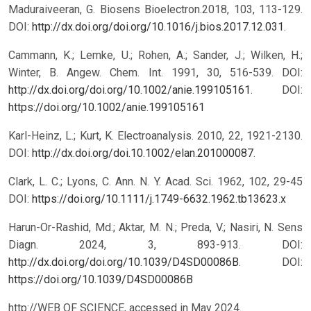
Maduraiveeran, G. Biosens Bioelectron.2018, 103, 113-129.
DOI:
http://dx.doi.org/doi.org/10.1016/j.bios.2017.12.031
.
Cammann, K.; Lemke, U.; Rohen, A.; Sander, J.; Wilken, H.;
Winter, B. Angew. Chem. Int. 1991, 30, 516-539. DOI:
http://dx.doi.org/doi.org/10.1002/anie.199105161
.
DOI:
https://doi.org/10.1002/anie.199105161
Karl-Heinz, L.; Kurt, K. Electroanalysis. 2010, 22, 1921-2130.
DOI:
http://dx.doi.org/doi.10.1002/elan.201000087
.
Clark, L. C.; Lyons, C. Ann. N. Y. Acad. Sci. 1962, 102, 29-45
DOI:
https://doi.org/10.1111/j.1749-6632.1962.tb13623.x
Harun-Or-Rashid, Md.; Aktar, M. N.; Preda, V.; Nasiri, N. Sens
Diagn. 2024, 3, 893-913. DOI:
http://dx.doi.org/doi.org/10.1039/D4SD00086B
.
DOI:
https://doi.org/10.1039/D4SD00086B
http://WEB OF SCIENCE, accessed in May 2024.