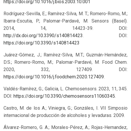
https://doi.org/10.1016/j.bios.2003.10.001
Rodríguez-Sevilla, E.; Ramírez-Silva, M. T.; Romero-Romo, M.;
Ibarra-Escutia, P.; Palomar-Pardavé, M. Sensors (Basel).
2014, 14, 14423-39. DOI:
http://dx.doi.org/10.3390/s140814423
.
DOI:
https://doi.org/10.3390/s140814423
Juárez-Gómez, J.; Ramírez-Silva, M.T.; Guzmán-Hernández,
D.S.; Romero-Romo, M.; Palomar-Pardavé, M. Food Chem.
2020, 332, 127409. DOI:
https://doi.org/10.1016/j.foodchem.2020.127409
.
Valdés-Ramírez, G.; Galicia, L. Chemosensors. 2023, 11, 345.
DOI:
https://doi.org/10.3390/chemosensors11060345
.
Castro, M. de los A.; Viniegra, G.; Gonzáles, I. VII Simposio
internacional de producción de alcoholes y levaduras. 2009.
Álvarez-Romero, G. A.; Morales-Pérez, A.; Rojas-Hernandez,