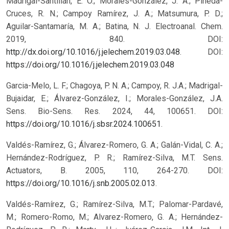
Madrigal-Santillán, E. O.; Morales-González, J. A.; Pineda-
Cruces, R. N.; Campoy Ramírez, J. A.; Matsumura, P. D.;
Aguilar-Santamaría, M. A.; Batina, N. J. Electroanal. Chem.
2019, 840. DOI:
http://dx.doi.org/10.1016/j.jelechem.2019.03.048
.
DOI:
https://doi.org/10.1016/j.jelechem.2019.03.048
Garcia-Melo, L. F.; Chagoya, P. N. A.; Campoy, R. J.A.; Madrigal-
Bujaidar, E.; Álvarez-González, I.; Morales-González, J.A.
Sens. Bio-Sens. Res. 2024, 44, 100651. DOI:
https://doi.org/10.1016/j.sbsr.2024.100651
.
Valdés-Ramírez, G.; Álvarez-Romero, G. A.; Galán-Vidal, C. A.;
Hernández-Rodríguez, P. R.; Ramírez-Silva, M.T. Sens.
Actuators, B. 2005, 110, 264-270. DOI:
https://doi.org/10.1016/j.snb.2005.02.013
.
Valdés-Ramírez, G.; Ramírez-Silva, M.T.; Palomar-Pardavé,
M.; Romero-Romo, M.; Alvarez-Romero, G. A.; Hernández-