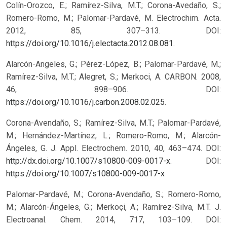
Colín-Orozco, E.; Ramírez-Silva, M.T.; Corona-Avedaño, S.;
Romero-Romo, M.; Palomar-Pardavé, M. Electrochim. Acta.
2012, 85, 307–313. DOI:
https://doi.org/10.1016/j.electacta.2012.08.081
.
Alarcón-Angeles, G.; Pérez-López, B.; Palomar-Pardavé, M.;
Ramírez-Silva, M.T.; Alegret, S.; Merkoci, A. CARBON. 2008,
46, 898–906. DOI:
https://doi.org/10.1016/j.carbon.2008.02.025
.
Corona-Avendaño, S.; Ramírez-Silva, M.T.; Palomar-Pardavé,
M.; Hernández-Martínez, L.; Romero-Romo, M.; Alarcón-
Ángeles, G. J. Appl. Electrochem. 2010, 40, 463–474. DOI:
http://dx.doi.org/10.1007/s10800-009-0017-x
.
DOI:
https://doi.org/10.1007/s10800-009-0017-x
Palomar-Pardavé, M.; Corona-Avendaño, S.; Romero-Romo,
M.; Alarcón-Ángeles, G.; Merkoçi, A.; Ramírez-Silva, M.T. J.
Electroanal. Chem. 2014, 717, 103–109. DOI: