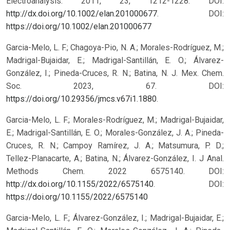
Electroanalysis. 2011, 23, 1212-1228. DOI:
http://dx.doi.org/10.1002/elan.201000677
.
DOI:
https://doi.org/10.1002/elan.201000677
Garcia-Melo, L. F.; Chagoya-Pio, N. A.; Morales-Rodríguez, M.;
Madrigal-Bujaidar, E.; Madrigal-Santillán, E. O.; Álvarez-
González, I.; Pineda-Cruces, R. N.; Batina, N. J. Mex. Chem.
Soc. 2023, 67. DOI:
https://doi.org/10.29356/jmcs.v67i1.1880
.
Garcia-Melo, L. F.; Morales-Rodríguez, M.; Madrigal-Bujaidar,
E.; Madrigal-Santillán, E. O.; Morales-González, J. A.; Pineda-
Cruces, R. N.; Campoy Ramírez, J. A.; Matsumura, P. D.;
Tellez-Planacarte, A.; Batina, N.; Álvarez-González, I. J Anal.
Methods Chem. 2022 6575140. DOI:
http://dx.doi.org/10.1155/2022/6575140
.
DOI:
https://doi.org/10.1155/2022/6575140
Garcia-Melo, L. F.; Álvarez-González, I.; Madrigal-Bujaidar, E.;