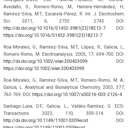
Avedaño, S.; Romero-Romo, M.; Herrera-Hernández, H.;
Ramírez-Silva, M.T.; Escarela-Pérez, R. Int. J. Electrochem.
Sci. 2011, 6, 2730 - 2745. DOI:
http://dx.doi.org/10.1016/S1452-3981(23)18213-7
.
DOI:
https://doi.org/10.1016/S1452-3981(23)18213-7
Roa-Morales, G.; Ramírez-Silva, M.T.; López, R.; Galicia, L.;
Romero-Romo, M. Electroanalysis. 2005, 17, 694-700. DOI:
http://dx.doi.org/10.1002/elan.200403099
.
DOI:
https://doi.org/10.1002/elan.200403099
Roa-Morales, G.; Ramírez-Silva, M.T.; Romero-Romo, M. A.;
Galicia, L. Analytical and Bionalytical Chemistry, 2003, 377,
763-769. DOI:
https://doi.org/10.1007/s00216-003-2126-4
.
Santiago-Luna, D.F.; Galicia, L.; Valdés-Ramírez, G. ECS-
Transactions. 2023, 110, 309-314. DOI:
http://dx.doi.org/10.1149/11001.0309ecst
.
DOI:
https://doi.org/10.1149/11001.0309ecst