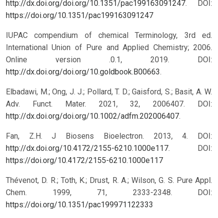
http://dx.doi.org/doi.org/10.1351/pac199163091247
.
DOI:
https://doi.org/10.1351/pac199163091247
IUPAC compendium of chemical Terminology, 3rd ed.
International Union of Pure and Applied Chemistry; 2006.
Online version .0.1, 2019. DOI:
http://dx.doi.org/doi.org/10.goldbook.B00663
.
Elbadawi, M.; Ong, J. J.; Pollard, T. D.; Gaisford, S.; Basit, A. W.
Adv. Funct. Mater. 2021, 32, 2006407. DOI:
http://dx.doi.org/doi.org/10.1002/adfm.202006407
.
Fan, Z.H. J Biosens Bioelectron. 2013, 4. DOI:
http://dx.doi.org/10.4172/2155-6210.1000e117
.
DOI:
https://doi.org/10.4172/2155-6210.1000e117
Thévenot, D. R.; Toth, K.; Drust, R. A.; Wilson, G. S. Pure Appl.
Chem. 1999, 71, 2333-2348.
DOI:
https://doi.org/10.1351/pac199971122333