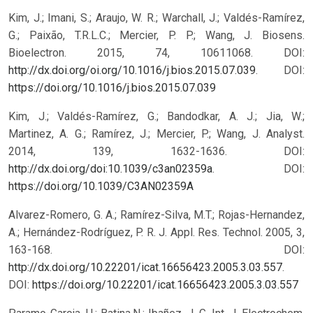
Kim, J.; Imani, S.; Araujo, W. R.; Warchall, J.; Valdés-Ramírez,
G.; Paixão, T.R.L.C.; Mercier, P. P.; Wang, J. Biosens.
Bioelectron. 2015, 74, 10611068. DOI:
http://dx.doi.org/oi.org/10.1016/j.bios.2015.07.039
.
DOI:
https://doi.org/10.1016/j.bios.2015.07.039
Kim, J.; Valdés-Ramírez, G.; Bandodkar, A. J.; Jia, W.;
Martinez, A. G.; Ramírez, J.; Mercier, P.; Wang, J. Analyst.
2014, 139, 1632-1636. DOI:
http://dx.doi.org/doi:10.1039/c3an02359a
.
DOI:
https://doi.org/10.1039/C3AN02359A
Alvarez-Romero, G. A.; Ramírez-Silva, M.T.; Rojas-Hernandez,
A.; Hernández-Rodríguez, P. R. J. Appl. Res. Technol. 2005, 3,
163-168. DOI:
http://dx.doi.org/10.22201/icat.16656423.2005.3.03.557
.
DOI:
https://doi.org/10.22201/icat.16656423.2005.3.03.557