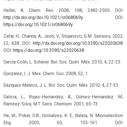
Heller, A. Chem. Rev. 2008, 108, 2482-2505. DOI:
http://dx.doi.org/doi.10.1021/cr068069y
.
DOI:
https://doi.org/10.1021/cr068069y
Zafar, H.; Channa, A.; Jeoti, V.; Stojanovic, G.M. Sensors, 2022,
22, 638. DOI:
http://dx.doi.org/doi.org/10.3390/s22020638
.
DOI:
https://doi.org/10.3390/s22020638
García-Colín, L. Scherer. Bol. Soc. Quím. Méx. 2010, 4, 22-23.
González, I. J. Mex. Chem. Soc. 2008, 52, 1.
Gázquez Mateos, J. L. Bol. Soc. Quím. Méx. 2010, 4, 27-33.
Galicia, L.; Rojas-Hernandez, A.; Gómez-Hernandez, M.;
Ramírez-Silva, M.T. Sens. Chemom. 2001, 65-73.
He, W.; Poker, D.B.; Golsalves, K. E.; Batina, N. Microelectron.
Eng. 2003, 65, 153-161. DOI: