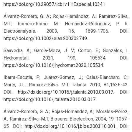
https://doi.org/10.29057/icbi.v11iEspecial.10341
Álvarez-Romero, G. A.; Rojas-Hernández, A.; Ramírez-Silva,
M.T.; Romero-Romo, M.; Hernández-Rodríguez, P. R.
Electroanalysis. 2003, 15, 1699-1706. DOI:
https://doi.org/10.1002/elan.200302749
.
Saavedra, A.; García-Meza, J. V.; Corton, E.; Gonzáles, I.
Hydrometall. 2021, 199, 105534. DOI:
https://doi.org/10.1016/j.hydromet.2020.105534
.
Ibarra-Escutia, P.; Juárez-Gómez, J.; Calas-Blanchard, C.;
Marty, J.L.; Ramírez-Silva, M.T. Talanta. 2010, 81,1636-42.
DOI:
http://dx.doi.org/10.1016/j.talanta.2010.03.017
.
DOI:
https://doi.org/10.1016/j.talanta.2010.03.017
Álvarez-Romero, G. A.; Rojas-Hernández, A.; Morales-Pérez,
A.; Ramírez-Silva, M.T. Biosens. Bioelectron. 2004, 19, 1057-
65. DOI:
http://dx.doi.org/10.1016/j.bios.2003.10.001
.
DOI: