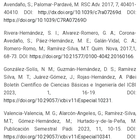
Avendaño, S.; Palomar-Pardavé, M. RSC Adv. 2017, 7, 40401-
40410. DOI:
http://dx.doi.org/10.1039/c7ra07269d
.
DOI:
https://doi.org/10.1039/C7RA07269D
Rivera-Hernández, S. I.; Alvarez-Romero, G. A.; Corona-
Avedaño, S.; Páez-Hernández, M. E.; Galán-Vidal, C. A.;
Romero-Romo, M.; Ramírez-Silva, M.T. Quim. Nova, 2017,1,
68-73. DOI:
https://doi.org/10.21577/0100-4042.20160166
.
González-Solís, N. M.; Guzmán-Hernández, D. S.; Ramírez
Silva, M. T.; Juárez-Gómez, J.; Rojas-Hernández, A. Pӓdei
Boletín Científico de Ciencias Básicas e Ingeniería del ICBI
2023, 1, 16-19. DOI:
https://doi.org/10.29057/icbi.v11iEspecial.10231
.
Valencia-Valencia, M. G.; Alarcón-Angeles, G.; Ramírez-Silva,
M.T.; Gómez-Hernández, M.; Hurtado-y-de-la-Peña, M.
Publicación Semestral Pädi. 2023, 11, 10-15. DOI:
https://doi.org/10.29057/icbi.v11iEspecial10341
.
DOI: