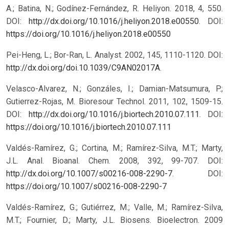
A.; Batina, N.; Godínez-Fernández, R. Heliyon. 2018, 4, 550.
DOI:
http://dx.doi.org/10.1016/j.heliyon.2018.e00550
.
DOI:
https://doi.org/10.1016/j.heliyon.2018.e00550
Pei-Heng, L.; Bor-Ran, L. Analyst. 2002, 145, 1110-1120. DOI:
http://dx.doi.org/doi.10.1039/C9AN02017A
.
Velasco-Alvarez, N.; Gonzáles, I.; Damian-Matsumura, P.;
Gutierrez-Rojas, M. Bioresour Technol. 2011, 102, 1509-15.
DOI:
http://dx.doi.org/10.1016/j.biortech.2010.07.111
.
DOI:
https://doi.org/10.1016/j.biortech.2010.07.111
Valdés-Ramírez, G.; Cortina, M.; Ramírez-Silva, M.T.; Marty,
J.L. Anal. Bioanal. Chem. 2008, 392, 99-707. DOI:
http://dx.doi.org/10.1007/s00216-008-2290-7
.
DOI:
https://doi.org/10.1007/s00216-008-2290-7
Valdés-Ramírez, G.; Gutiérrez, M.; Valle, M.; Ramírez-Silva,
M.T.; Fournier, D.; Marty, J.L. Biosens. Bioelectron. 2009