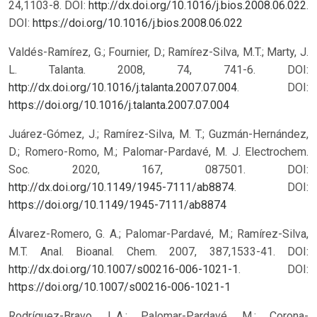
24,1103-8. DOI:
http://dx.doi.org/10.1016/j.bios.2008.06.022
.
DOI:
https://doi.org/10.1016/j.bios.2008.06.022
Valdés-Ramírez, G.; Fournier, D.; Ramírez-Silva, M.T.; Marty, J.
L. Talanta. 2008, 74, 741-6. DOI:
http://dx.doi.org/10.1016/j.talanta.2007.07.004
.
DOI:
https://doi.org/10.1016/j.talanta.2007.07.004
Juárez-Gómez, J.; Ramírez-Silva, M. T.; Guzmán-Hernández,
D.; Romero-Romo, M.; Palomar-Pardavé, M. J. Electrochem.
Soc. 2020, 167, 087501. DOI:
http://dx.doi.org/10.1149/1945-7111/ab8874
.
DOI:
https://doi.org/10.1149/1945-7111/ab8874
Álvarez-Romero, G. A.; Palomar-Pardavé, M.; Ramírez-Silva,
M.T. Anal. Bioanal. Chem. 2007, 387,1533-41. DOI:
http://dx.doi.org/10.1007/s00216-006-1021-1
.
DOI:
https://doi.org/10.1007/s00216-006-1021-1
Rodríguez-Bravo, L.A.; Palomar-Pardavé, M.; Corona-