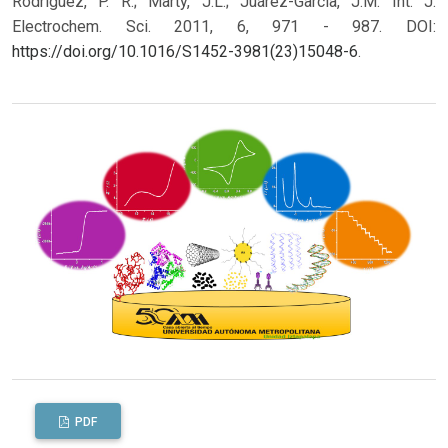
Rodríguez, P. R.; Marty, J.L.; Juárez-Garcia, J.M. Int. J.
Electrochem. Sci. 2011, 6, 971 - 987. DOI:
https://doi.org/10.1016/S1452-3981(23)15048-6
.
PDF