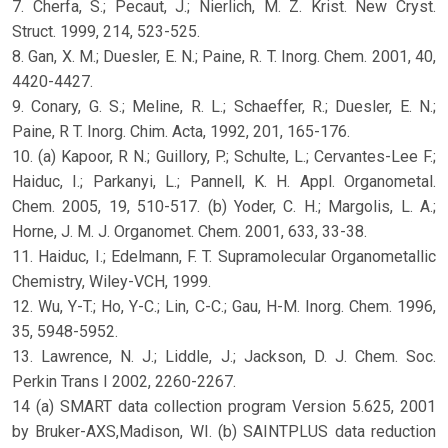
7. Cherfa, S.; Pecaut, J.; Nierlich, M. Z. Krist. New Cryst.
Struct. 1999, 214, 523-525.
8. Gan, X. M.; Duesler, E. N.; Paine, R. T. Inorg. Chem. 2001, 40,
4420-4427.
9. Conary, G. S.; Meline, R. L.; Schaeffer, R.; Duesler, E. N.;
Paine, R T. Inorg. Chim. Acta, 1992, 201, 165-176.
10. (a) Kapoor, R N.; Guillory, P.; Schulte, L.; Cervantes-Lee F.;
Haiduc, I.; Parkanyi, L.; Pannell, K. H. Appl. Organometal.
Chem. 2005, 19, 510-517. (b) Yoder, C. H.; Margolis, L. A.;
Horne, J. M. J. Organomet. Chem. 2001, 633, 33-38.
11. Haiduc, I.; Edelmann, F. T. Supramolecular Organometallic
Chemistry, Wiley-VCH, 1999.
12. Wu, Y-T.; Ho, Y-C.; Lin, C-C.; Gau, H-M. Inorg. Chem. 1996,
35, 5948-5952.
13. Lawrence, N. J.; Liddle, J.; Jackson, D. J. Chem. Soc.
Perkin Trans I 2002, 2260-2267.
14 (a) SMART data collection program Version 5.625, 2001
by Bruker-AXS,Madison, WI. (b) SAINTPLUS data reduction