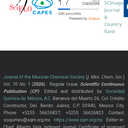
J. Mex. Chem. Soc.
Journal of the Mexican Chemical Society
(
)
Vol. 70
No.
1
(
2026
): Regular Issue.
Scientific Continuous
Publication
(CP)
. Edited and distributed by
Sociedad
Química de México, A.C.
Barranca del Muerto 26, Col. Crédito
Constructor, Del. Benito Juárez, C.P. 03940, Mexico City.
Phone: +5255 56626837; +5255 56626823 Contact:
soquimex@sqm.org.mx
https://www.sqm.org.mx
Editor-in-
Chief: Alberto Vela. Indexed Journal. Certificate of reserved