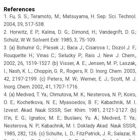
References
1. Fu, S. S.; Teramoto, M.; Matsuyama, H. Sep. Sci. Technol.
2004, 39, 517-538.
2. Horwitz, E P.; Kalina, D. G.; Dimond, H.; Vandegrift, D. G.;
Schulz, W W. Solvent Extr. 1985, 3, 75-109.
3. (a) Bohumir G.; Plesek J.; Baca J.; Cisarova I.; Dozol J. F.;
Rouquette H.; Vinas C.; Selucky P.; Rais J. New J. Chem.,
2002, 26, 1519-1527. (b) Visser, A. E.; Jensen, M. P.; Laszak,
I.; Nash, K. L.; Choppin, G. R., Rogers, R. D. Inorg. Chem. 2003,
42, 2197-2199. (c) Peters, M. W.; Werner, E. J.; Scott, M. J.
Inorg. Chem. 2002, 41, 1707-1716.
4. (a) Medved, T. Ya.; Chmutova, M. K.; Nesterova, N. P.; Koiro,
O. E.; Kochetkova, N. E.; Myasoedov, B. F.; Kabachnik, M. I.
Izvest. Akad. Nauk SSSR, Ser. Khim. 1981, 2121-2127. (b)
Il’in, E. G.; Ignatov, M. E.; Buslaev, Yu. A.; Medved, T. Ya.;
Nesterova, N. P.; Kabachnik, M. I. Doklady Akad. Nauk SSSR,
1985, 282, 126. (c) Schulte, L. D.; FitzPatrick, J. R.; Salazar, R.