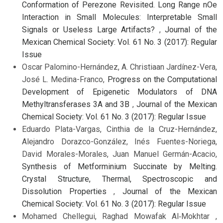
Conformation of Perezone Revisited. Long Range nOe
Interaction in Small Molecules: Interpretable Small
Signals or Useless Large Artifacts?
,
Journal of the
Mexican Chemical Society: Vol. 61 No. 3 (2017): Regular
Issue
Oscar Palomino-Hernández, A. Christiaan Jardínez-Vera,
José L. Medina-Franco,
Progress on the Computational
Development of Epigenetic Modulators of DNA
Methyltransferases 3A and 3B
,
Journal of the Mexican
Chemical Society: Vol. 61 No. 3 (2017): Regular Issue
Eduardo Plata-Vargas, Cinthia de la Cruz-Hernández,
Alejandro Dorazco-González, Inés Fuentes-Noriega,
David Morales-Morales, Juan Manuel Germán-Acacio,
Synthesis of Metforminium Succinate by Melting.
Crystal Structure, Thermal, Spectroscopic and
Dissolution Properties
,
Journal of the Mexican
Chemical Society: Vol. 61 No. 3 (2017): Regular Issue
Mohamed Chellegui, Raghad Mowafak Al‑Mokhtar ,