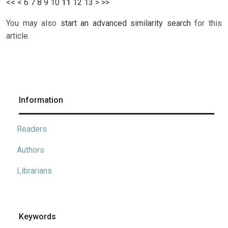
<<
<
6
7
8
9
10
11
12
13
>
>>
You may also
start an advanced similarity search
for this
article.
Information
Readers
Authors
Librarians
Keywords