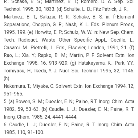
R.; Schake, B. S.; Martinez, B. T.; Romero, D. A. Sep. Sci.
Technol. 1995, 30, 1833. (d) Schulte, L. D.; FitzPatrick, J. R.;
Martinez, B. T.; Salazar, R. R.; Schake, B. S. in: f-Element
Separations, Choppin, G. R.; Nash, K. L. Eds. Plenum Press,
1995, 199. (e) Horwitz, E. P.; Schulz, W. W. in: New Sep. Chem.
Tech. Radioact. Waste Other Specific Appl., Cecille, L.,
Casarci, M., Pietrelli, L. Eds., Elsevier, London, 1991, 21. (f)
Rao, L.; Xia, Y.; Rapko, B. M.; Martin, P. F. Solvent Extn. Ion
Exchange 1998, 16, 913-929. (g) Hatakeyama, K.; Park, Y.Y.;
Tomiyasu, H.; Ikeda, Y. J. Nucl. Sci. Technol. 1995, 32, 1146.
(h)
Nakamura, T.; Miyake, C. Solvent Extn. Ion Exchange 1994, 12,
951-965.
5. (a) Bowen, S. M.; Duesler, E. N.; Paine, R.T. Inorg. Chim. Acta
1982, 59, 53-63. (b) Caudle, L. J.; Duesler, E. N.; Paine, R. T.
Inorg. Chem. 1985, 24, 4441-4444.
6. Caudle, L. J.; Duesler, E. N.; Paine, R. T. Inorg. Chim. Acta
1985, 110, 91-100.