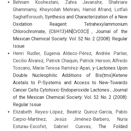
Behnam Koohestani, Zahra Javanshir, Shahriare
Ghammamy, Kheyrollah Mehrani, Hamid Afrand, Lotfali
Saghatforoush,
Synthesis and Characterization of a New
Oxidation Reagent: Tetrahexylammonium
Chlorochromate, (C6H13)4N[CrO3Cl]
,
Journal of the
Mexican Chemical Society: Vol. 52 No. 2 (2008): Regular
Issue
Henri Rudler, Eugenia Aldeco-Pérez, Andrée Parlier,
Cecilio Álvarez, Patrick Chaquin, Patrick Herson, Alfredo
Toscano, María-Teresa Ramírez-Apan,
y-Lactones Upon
Double Nucleophilic Additions of Bis(tms)Ketene
Acetals to P-Systems and Access to New-Towards
Cancer Cells Cytotoxic-Endoperoxide Lactones
,
Journal
of the Mexican Chemical Society: Vol. 52 No. 2 (2008):
Regular Issue
Elizabeth Reyes-López, Beatriz Quiroz-García, Pablo
Carpio-Martínez, Jesús Jiménez-Barbero, Nuria
Esturau-Escofet, Gabriel Cuevas,
The Folded