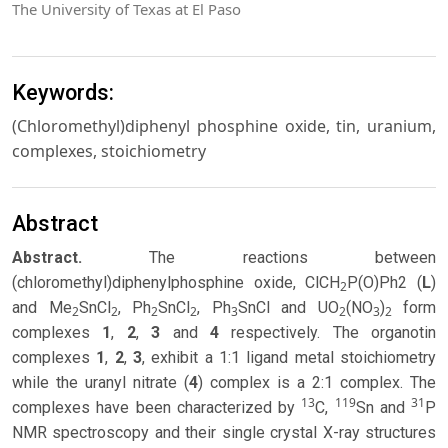
The University of Texas at El Paso
Keywords:
(Chloromethyl)diphenyl phosphine oxide, tin, uranium,
complexes, stoichiometry
Abstract
Abstract.
The reactions between
(chloromethyl)diphenylphosphine oxide, ClCH
P(O)Ph2 (
L
)
2
and Me
SnCl
, Ph
SnCl
, Ph
SnCl and UO
(NO
)
form
2
2
2
2
3
2
3
2
complexes
1
,
2
,
3
and
4
respectively. The organotin
complexes
1
,
2
,
3
, exhibit a 1:1 ligand metal stoichiometry
while the uranyl nitrate (
4
) complex is a 2:1 complex. The
13
119
31
complexes have been characterized by
C,
Sn and
P
NMR spectroscopy and their single crystal X-ray structures