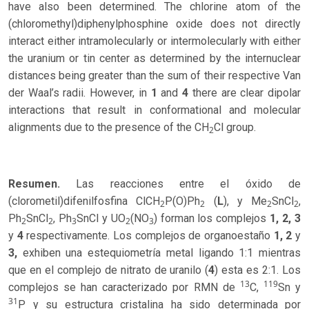
have also been determined. The chlorine atom of the
(chloromethyl)diphenylphosphine oxide does not directly
interact either intramolecularly or intermolecularly with either
the uranium or tin center as determined by the internuclear
distances being greater than the sum of their respective Van
der Waal’s radii. However, in
1
and
4
there are clear dipolar
interactions that result in conformational and molecular
alignments due to the presence of the CH
Cl group.
2
Resumen.
Las reacciones entre el óxido de
(clorometil)difenilfosfina ClCH
P(O)Ph
(
L
), y Me
SnCl
,
2
2
2
2
Ph
SnCl
, Ph
SnCl y UO
(NO
) forman los complejos
1, 2, 3
2
2
3
2
3
y
4
respectivamente. Los complejos de organoestaño
1, 2
y
3,
exhiben una estequiometría metal ligando 1:1 mientras
que en el complejo de nitrato de uranilo (
4
) esta es 2:1. Los
13
119
complejos se han caracterizado por RMN de
C,
Sn y
31
P y su estructura cristalina ha sido determinada por