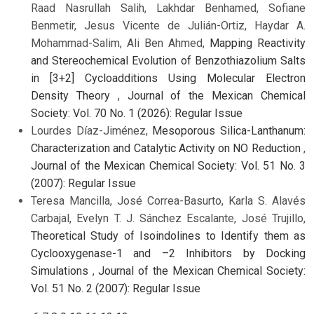
Raad Nasrullah Salih, Lakhdar Benhamed, Sofiane
Benmetir, Jesus Vicente de Julián-Ortiz, Haydar A.
Mohammad-Salim, Ali Ben Ahmed,
Mapping Reactivity
and Stereochemical Evolution of Benzothiazolium Salts
in [3+2] Cycloadditions Using Molecular Electron
Density Theory
,
Journal of the Mexican Chemical
Society: Vol. 70 No. 1 (2026): Regular Issue
Lourdes Díaz-Jiménez,
Mesoporous Silica-Lanthanum:
Characterization and Catalytic Activity on NO Reduction
,
Journal of the Mexican Chemical Society: Vol. 51 No. 3
(2007): Regular Issue
Teresa Mancilla, José Correa-Basurto, Karla S. Alavés
Carbajal, Evelyn T. J. Sánchez Escalante, José Trujillo,
Theoretical Study of Isoindolines to Identify them as
Cyclooxygenase-1 and –2 Inhibitors by Docking
Simulations
,
Journal of the Mexican Chemical Society:
Vol. 51 No. 2 (2007): Regular Issue