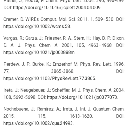
Pittner, J.; Hobza, P. Chem. Phys. Lett. 2004, 390, 496-499.
DOI:
https://doi.org/10.1016/j.cplett.2004.04.009
.
Cremer, D. WIREs Comput. Mol. Sci. 2011, 1, 509–530. DOI:
https://doi.org/10.1002/wcms.58
.
Vargas, R.; Garza, J.; Friesner, R. A.; Stern, H.; Hay, B. P.; Dixon,
D. A. J. Phys. Chem. A. 2001, 105, 4963–4968. DOI:
https://doi.org/10.1021/jp003888m
.
Perdew, J. P.; Burke, K.; Ernzerhof M. Phys. Rev. Lett. 1996,
77, 3865-3868. DOI:
https://doi.org/10.1103/PhysRevLett.77.3865
.
Ireta, J.; Neugebauer, J.; Scheffler, M. J. Phys. Chem. A. 2004,
108, 5692-5698. DOI:
https://doi.org/10.1021/jp0377073
.
Nochebuena, J.; Ramírez, A.; Ireta, J. Int. J. Quantum Chem.
2015, 115, 1613-1620. DOI:
https://doi.org/10.1002/qua.24993
.