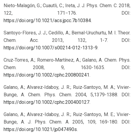
Nieto-Malagón, G.; Cuautli, C.; Ireta, J. J. Phys. Chem. C. 2018,
122, 171−176. DOI:
https://doi.org/10.1021/acs.jpcc.7b10384
.
Santoyo-Flores, J. J.; Cedillo, A.; Bernal-Uruchurtu, M. I. Theor.
Chem. Acc. 2013, 132, 1-7. DOI:
https://doi.org/10.1007/s00214-012-1313-9
.
Cruz‐Torres, A.; Romero‐Martínez, A.; Galano, A. Chem. Phys.
Chem. 2008, 9, 1630-1635. DOI:
https://doi.org/10.1002/cphc.200800241
.
Galano, A.; Alvarez‐Idaboy, J. R.; Ruiz‐Santoyo, M. A.; Vivier‐
Bunge, A. Chem. Phys. Chem. 2004, 5,1379-1388. DOI:
https://doi.org/10.1002/cphc.200400127
.
Galano, A.; Alvarez-Idaboy, J. R.; Ruiz-Santoyo, M. E.; Vivier-
Bunge, A. J. Phys. Chem. A. 2005, 109, 169-180. DOI:
https://doi.org/10.1021/jp047490s
.