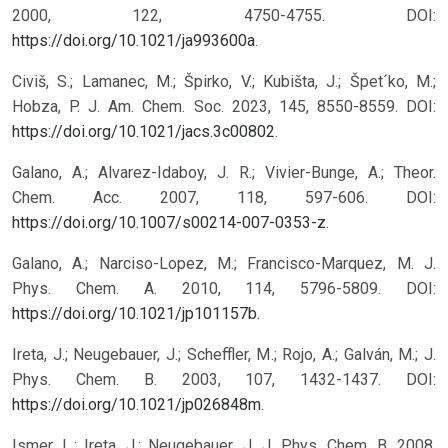
2000, 122, 4750-4755. DOI:
https://doi.org/10.1021/ja993600a
.
Civiš, S.; Lamanec, M.; Špirko, V.; Kubišta, J.; Špet´ko, M.;
Hobza, P. J. Am. Chem. Soc. 2023, 145, 8550-8559. DOI:
https://doi.org/10.1021/jacs.3c00802
.
Galano, A.; Alvarez-Idaboy, J. R.; Vivier-Bunge, A.; Theor.
Chem. Acc. 2007, 118, 597-606. DOI:
https://doi.org/10.1007/s00214-007-0353-z
.
Galano, A.; Narciso-Lopez, M.; Francisco-Marquez, M. J.
Phys. Chem. A. 2010, 114, 5796-5809. DOI:
https://doi.org/10.1021/jp101157b
.
Ireta, J.; Neugebauer, J.; Scheffler, M.; Rojo, A.; Galván, M.; J.
Phys. Chem. B. 2003, 107, 1432-1437. DOI:
https://doi.org/10.1021/jp026848m
.
Ismer, L.; Ireta, J.; Neugebauer, J. J. Phys. Chem. B. 2008,