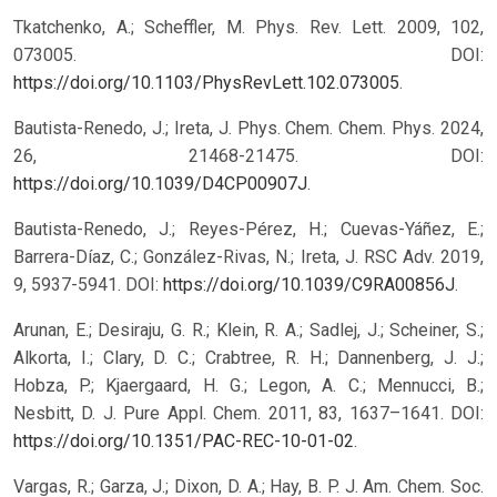
Tkatchenko, A.; Scheffler, M. Phys. Rev. Lett. 2009, 102,
073005. DOI:
https://doi.org/10.1103/PhysRevLett.102.073005
.
Bautista-Renedo, J.; Ireta, J. Phys. Chem. Chem. Phys. 2024,
26, 21468-21475. DOI:
https://doi.org/10.1039/D4CP00907J
.
Bautista-Renedo, J.; Reyes-Pérez, H.; Cuevas-Yáñez, E.;
Barrera-Díaz, C.; González-Rivas, N.; Ireta, J. RSC Adv. 2019,
9, 5937-5941. DOI:
https://doi.org/10.1039/C9RA00856J
.
Arunan, E.; Desiraju, G. R.; Klein, R. A.; Sadlej, J.; Scheiner, S.;
Alkorta, I.; Clary, D. C.; Crabtree, R. H.; Dannenberg, J. J.;
Hobza, P.; Kjaergaard, H. G.; Legon, A. C.; Mennucci, B.;
Nesbitt, D. J. Pure Appl. Chem. 2011, 83, 1637–1641. DOI:
https://doi.org/10.1351/PAC-REC-10-01-02
.
Vargas, R.; Garza, J.; Dixon, D. A.; Hay, B. P. J. Am. Chem. Soc.