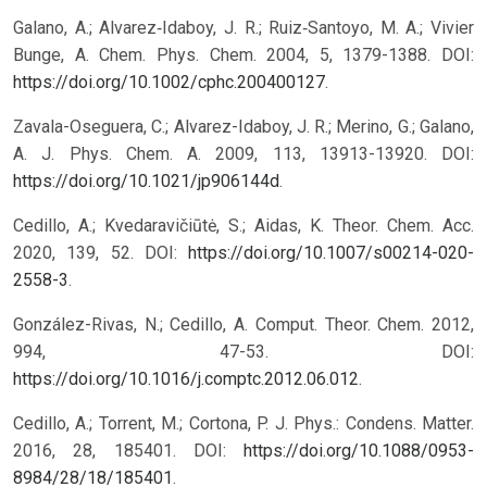
Galano, A.; Alvarez‐Idaboy, J. R.; Ruiz‐Santoyo, M. A.; Vivier
Bunge, A. Chem. Phys. Chem. 2004, 5, 1379-1388. DOI:
https://doi.org/10.1002/cphc.200400127
.
Zavala-Oseguera, C.; Alvarez-Idaboy, J. R.; Merino, G.; Galano,
A. J. Phys. Chem. A. 2009, 113, 13913-13920. DOI:
https://doi.org/10.1021/jp906144d
.
Cedillo, A.; Kvedaravičiūtė, S.; Aidas, K. Theor. Chem. Acc.
2020, 139, 52. DOI:
https://doi.org/10.1007/s00214-020-
2558-3
.
González-Rivas, N.; Cedillo, A. Comput. Theor. Chem. 2012,
994, 47-53. DOI:
https://doi.org/10.1016/j.comptc.2012.06.012
.
Cedillo, A.; Torrent, M.; Cortona, P. J. Phys.: Condens. Matter.
2016, 28, 185401. DOI:
https://doi.org/10.1088/0953-
8984/28/18/185401
.