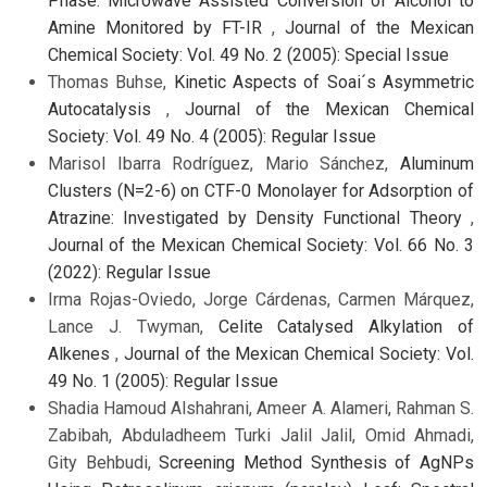
Phase: Microwave Assisted Conversion of Alcohol to
Amine Monitored by FT-IR
,
Journal of the Mexican
Chemical Society: Vol. 49 No. 2 (2005): Special Issue
Thomas Buhse,
Kinetic Aspects of Soai´s Asymmetric
Autocatalysis
,
Journal of the Mexican Chemical
Society: Vol. 49 No. 4 (2005): Regular Issue
Marisol Ibarra Rodríguez, Mario Sánchez,
Aluminum
Clusters (N=2-6) on CTF-0 Monolayer for Adsorption of
Atrazine: Investigated by Density Functional Theory
,
Journal of the Mexican Chemical Society: Vol. 66 No. 3
(2022): Regular Issue
Irma Rojas-Oviedo, Jorge Cárdenas, Carmen Márquez,
Lance J. Twyman,
Celite Catalysed Alkylation of
Alkenes
,
Journal of the Mexican Chemical Society: Vol.
49 No. 1 (2005): Regular Issue
Shadia Hamoud Alshahrani, Ameer A. Alameri, Rahman S.
Zabibah, Abduladheem Turki Jalil Jalil, Omid Ahmadi,
Gity Behbudi,
Screening Method Synthesis of AgNPs