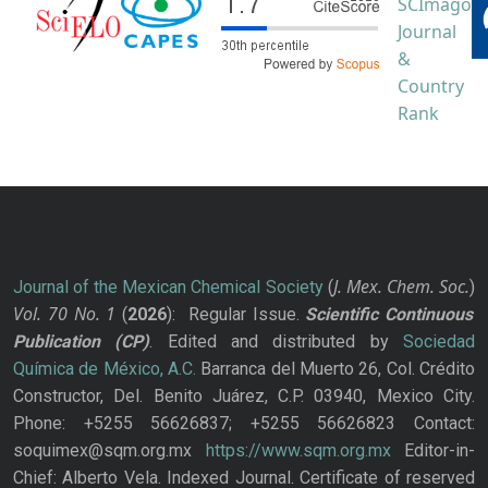
J. Mex. Chem. Soc.
Journal of the Mexican Chemical Society
(
)
Vol. 70
No.
1
(
2026
): Regular Issue.
Scientific Continuous
Publication
(CP)
. Edited and distributed by
Sociedad
Química de México, A.C.
Barranca del Muerto 26, Col. Crédito
Constructor, Del. Benito Juárez, C.P. 03940, Mexico City.
Phone: +5255 56626837; +5255 56626823 Contact:
soquimex@sqm.org.mx
https://www.sqm.org.mx
Editor-in-
Chief: Alberto Vela. Indexed Journal. Certificate of reserved