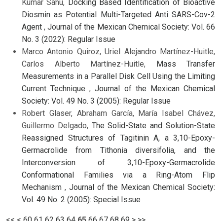
Kumar Sahu,
Docking Based Identification of Bioactive
Diosmin as Potential Multi-Targeted Anti SARS-Cov-2
Agent
,
Journal of the Mexican Chemical Society: Vol. 66
No. 3 (2022): Regular Issue
Marco Antonio Quiroz, Uriel Alejandro Martínez-Huitle,
Carlos Alberto Martínez-Huitle,
Mass Transfer
Measurements in a Parallel Disk Cell Using the Limiting
Current Technique
,
Journal of the Mexican Chemical
Society: Vol. 49 No. 3 (2005): Regular Issue
Robert Glaser, Abraham García, María Isabel Chávez,
Guillermo Delgado,
The Solid-State and Solution-State
Reassigned Structures of Tagitinin A, a 3,10-Epoxy-
Germacrolide from Tithonia diversifolia, and the
Interconversion of 3,10-Epoxy-Germacrolide
Conformational Families via a Ring-Atom Flip
Mechanism
,
Journal of the Mexican Chemical Society:
Vol. 49 No. 2 (2005): Special Issue
<<
<
60
61
62
63
64
65
66
67
68
69
>
>>