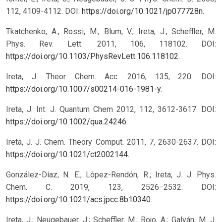
112, 4109-4112. DOI:
https://doi.org/10.1021/jp077728n
.
Tkatchenko, A., Rossi, M.; Blum, V.; Ireta, J.; Scheffler, M.
Phys. Rev. Lett. 2011, 106, 118102. DOI:
https://doi.org/10.1103/PhysRevLett.106.118102
.
Ireta, J. Theor. Chem. Acc. 2016, 135, 220. DOI:
https://doi.org/10.1007/s00214-016-1981-y
.
Ireta, J. Int. J. Quantum Chem 2012, 112, 3612-3617. DOI:
https://doi.org/10.1002/qua.24246
.
Ireta, J. J. Chem. Theory Comput. 2011, 7, 2630-2637. DOI:
https://doi.org/10.1021/ct2002144
.
González-Díaz, N. E.; López-Rendón, R.; Ireta, J. J. Phys.
Chem. C. 2019, 123, 2526−2532. DOI:
https://doi.org/10.1021/acs.jpcc.8b10340
.
Ireta, J.; Neugebauer, J.; Scheffler, M.; Rojo, A.; Galván, M. J.