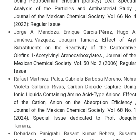
Using Petroselinum crispum (parsley) Leaf: Spectral
Analysis of the Particles and Antibacterial Study
,
Journal of the Mexican Chemical Society: Vol. 66 No. 4
(2022): Regular Issue
Jorge A. Mendoza, Enrique García-Pérez, Hugo A.
Jiménez-Vázquez, Joaquín Tamariz,
Effect of Aryl
Substituents on the Reactivity of the Captodative
Olefins 1-Acetylvinyl Arenecarboxylates
,
Journal of the
Mexican Chemical Society: Vol. 50 No. 2 (2006): Regular
Issue
Rafael Martinez-Palou, Gabriela Barbosa Moreno, Nohra
Violeta Gallardo Rivas,
Carbon Dioxide Capture Using
Ionic Liquids Containing Amino Acid-Type Anions. Effect
of the Cation, Anion on the Absorption Efficiency
,
Journal of the Mexican Chemical Society: Vol. 68 No. 1
(2024): Special Issue dedicated to Prof. Joaquín
Tamariz
Debadash Panigrahi, Basant Kumar Behera, Susanta