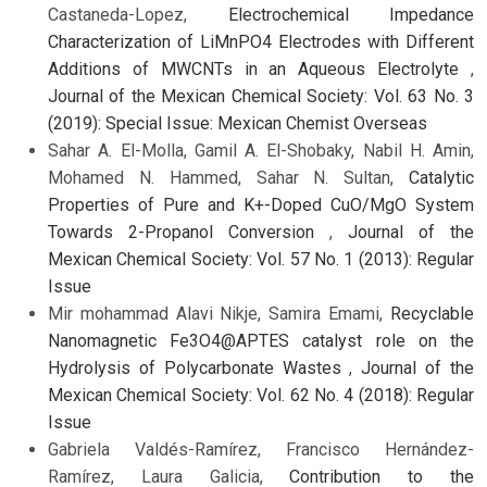
Castaneda-Lopez,
Electrochemical Impedance
Characterization of LiMnPO4 Electrodes with Different
Additions of MWCNTs in an Aqueous Electrolyte
,
Journal of the Mexican Chemical Society: Vol. 63 No. 3
(2019): Special Issue: Mexican Chemist Overseas
Sahar A. El-Molla, Gamil A. El-Shobaky, Nabil H. Amin,
Mohamed N. Hammed, Sahar N. Sultan,
Catalytic
Properties of Pure and K+-Doped CuO/MgO System
Towards 2-Propanol Conversion
,
Journal of the
Mexican Chemical Society: Vol. 57 No. 1 (2013): Regular
Issue
Mir mohammad Alavi Nikje, Samira Emami,
Recyclable
Nanomagnetic Fe3O4@APTES catalyst role on the
Hydrolysis of Polycarbonate Wastes
,
Journal of the
Mexican Chemical Society: Vol. 62 No. 4 (2018): Regular
Issue
Gabriela Valdés-Ramírez, Francisco Hernández-
Ramírez, Laura Galicia,
Contribution to the