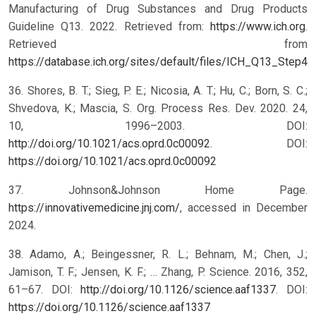
Manufacturing of Drug Substances and Drug Products
Guideline Q13. 2022. Retrieved from:
https://www.ich.org
.
Retrieved from
https://database.ich.org/sites/default/files/ICH_Q13_Step4
36. Shores, B. T.; Sieg, P. E.; Nicosia, A. T.; Hu, C.; Born, S. C.;
Shvedova, K.; Mascia, S. Org. Process Res. Dev. 2020. 24,
10, 1996–2003. DOI:
http://doi.org/10.1021/acs.oprd.0c00092
.
DOI:
https://doi.org/10.1021/acs.oprd.0c00092
37. Johnson&Johnson Home Page.
https://innovativemedicine.jnj.com/
, accessed in December
2024.
38. Adamo, A.; Beingessner, R. L.; Behnam, M.; Chen, J.;
Jamison, T. F.; Jensen, K. F.; … Zhang, P. Science. 2016, 352,
61–67. DOI:
http://doi.org/10.1126/science.aaf1337
.
DOI:
https://doi.org/10.1126/science.aaf1337