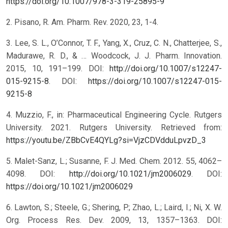
https://doi.org/10.1007/978-3-319-25895-9
2. Pisano, R. Am. Pharm. Rev. 2020, 23, 1-4.
3. Lee, S. L., O’Connor, T. F., Yang, X., Cruz, C. N., Chatterjee, S.,
Madurawe, R. D., & … Woodcock, J. J. Pharm. Innovation.
2015, 10, 191–199. DOI:
http://doi.org/10.1007/s12247-
015-9215-8
.
DOI:
https://doi.org/10.1007/s12247-015-
9215-8
4. Muzzio, F., in: Pharmaceutical Engineering Cycle. Rutgers
University. 2021. Rutgers University. Retrieved from:
https://youtu.be/ZBbCvE4QYLg?si=VjzCDVdduLpvzD_3
5. Malet-Sanz, L.; Susanne, F. J. Med. Chem. 2012. 55, 4062–
4098. DOI:
http://doi.org/10.1021/jm2006029
.
DOI:
https://doi.org/10.1021/jm2006029
6. Lawton, S.; Steele, G.; Shering, P.; Zhao, L.; Laird, I.; Ni, X. W.
Org. Process Res. Dev. 2009, 13, 1357–1363. DOI: