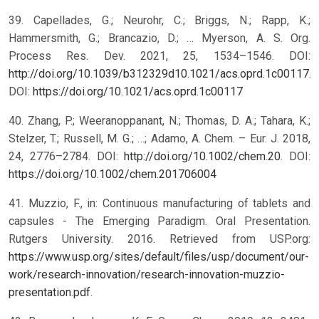
39. Capellades, G.; Neurohr, C.; Briggs, N.; Rapp, K.;
Hammersmith, G.; Brancazio, D.; … Myerson, A. S. Org.
Process Res. Dev. 2021, 25, 1534–1546. DOI:
http://doi.org/10.1039/b312329d10.1021/acs.oprd.1c00117
.
DOI:
https://doi.org/10.1021/acs.oprd.1c00117
40. Zhang, P.; Weeranoppanant, N.; Thomas, D. A.; Tahara, K.;
Stelzer, T.; Russell, M. G.; …; Adamo, A. Chem. – Eur. J. 2018,
24, 2776–2784. DOI:
http://doi.org/10.1002/chem.20
.
DOI:
https://doi.org/10.1002/chem.201706004
41. Muzzio, F., in: Continuous manufacturing of tablets and
capsules - The Emerging Paradigm. Oral Presentation.
Rutgers University. 2016. Retrieved from USP.org:
https://www.usp.org/sites/default/files/usp/document/our-
work/research-innovation/research-innovation-muzzio-
presentation.pdf
.