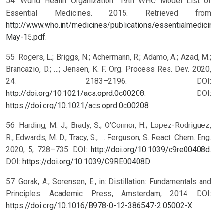
54. World Health Organization. 19th WHO Model List of
Essential Medicines. 2015. Retrieved from
http://www.who.int/medicines/publications/essentialmedic
May-15.pdf
.
55. Rogers, L.; Briggs, N.; Achermann, R.; Adamo, A.; Azad, M.;
Brancazio, D.; …; Jensen, K. F. Org. Process Res. Dev. 2020,
24, 2183–2196. DOI:
http://doi.org/10.1021/acs.oprd.0c00208
.
DOI:
https://doi.org/10.1021/acs.oprd.0c00208
56. Harding, M. J.; Brady, S.; O’Connor, H.; Lopez-Rodriguez,
R.; Edwards, M. D.; Tracy, S.; … Ferguson, S. React. Chem. Eng.
2020, 5, 728–735. DOI:
http://doi.org/10.1039/c9re00408d
.
DOI:
https://doi.org/10.1039/C9RE00408D
57. Gorak, A.; Sorensen, E., in: Distillation: Fundamentals and
Principles. Academic Press, Amsterdam, 2014.
DOI:
https://doi.org/10.1016/B978-0-12-386547-2.05002-X