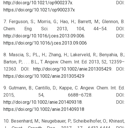
http://doi.org/10.1021/op900237x
.
DOI:
https://doi.org/10.1021/op900237x
7. Ferguson, S.; Morris, G.; Hao, H.; Barrett, M.; Glennon, B.
Chem. Eng. Sci. 2013, 104, 44–54. DOI:
http://doi.org/10.1016/j.ces.2013.09.006
.
DOI:
https://doi.org/10.1016/j.ces.2013.09.006
8. Mascia, S.; P.L., H.; Zhang, H.; Lakerveld, R.; Benyahia, B.;
Barton, P.; . . . B.L., T. Angew. Chem. Int. Ed. 2013, 52, 12359–
12363. DOI:
http://doi.org/10.1002/anie.201305429
.
DOI:
https://doi.org/10.1002/anie.201305429
9. Gutmann, B.; Cantillo, D.; Kappe, C. Angew. Chem. Int. Ed.
2015, 54, 6688–6728. DOI:
http://doi.org/10.1002/anie.201409318
.
DOI:
https://doi.org/10.1002/anie.201409318
10. Besenhard, M.; Neugebauer, P.; Scheibelhofer, O.; Khinast,