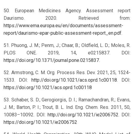
50. European Medicines Agency. Assessment report
Daurismo. 2020. Retrieved from:
https://www.ema.europa.eu/en/documents/assessment-
report/daurismo-epar-public-assessment-report_en.pdf
.
51. Phuong, J. M.; Penm, J.; Chaar, B.; Oldfield, L. D.; Moles, R.
PLOS ONE. 2019, 14, e0215837. DOI:
https://doi.org/10.1371/journal.pone.0215837
.
52. Armstrong, C. M. Org. Process Res. Dev. 2021, 25, 1524-
1533. DOI:
http://doi.org/10.1021/acs.oprd.1c00118
.
DOI:
https://doi.org/10.1021/acs.oprd.1c00118
53. Schaber, S. D.; Gerogiorgis, D. I.; Ramachandran, R.; Evans,
J. M.; Barton, P. I.; Trout, B. L. Ind. Eng. Chem. Res. 2011, 50,
10083–10092. DOI:
http://doi.org/10.1021/ie2006752
.
DOI:
https://doi.org/10.1021/ie2006752