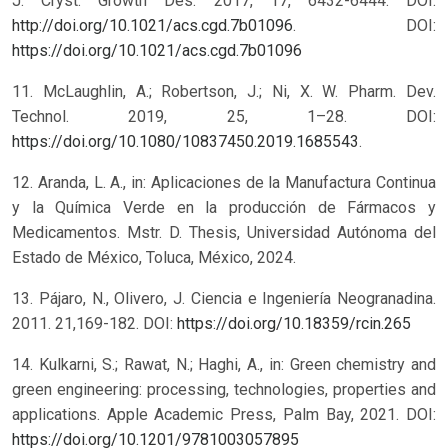
J. Cryst. Growth Des. 2017, 17, 6432-6444. DOI:
http://doi.org/10.1021/acs.cgd.7b01096
.
DOI:
https://doi.org/10.1021/acs.cgd.7b01096
11. McLaughlin, A.; Robertson, J.; Ni, X. W. Pharm. Dev.
Technol. 2019, 25, 1–28. DOI:
https://doi.org/10.1080/10837450.2019.1685543
.
12. Aranda, L. A., in: Aplicaciones de la Manufactura Continua
y la Química Verde en la producción de Fármacos y
Medicamentos. Mstr. D. Thesis, Universidad Autónoma del
Estado de México, Toluca, México, 2024.
13. Pájaro, N., Olivero, J. Ciencia e Ingeniería Neogranadina.
2011. 21,169-182.
DOI:
https://doi.org/10.18359/rcin.265
14. Kulkarni, S.; Rawat, N.; Haghi, A., in: Green chemistry and
green engineering: processing, technologies, properties and
applications. Apple Academic Press, Palm Bay, 2021.
DOI:
https://doi.org/10.1201/9781003057895