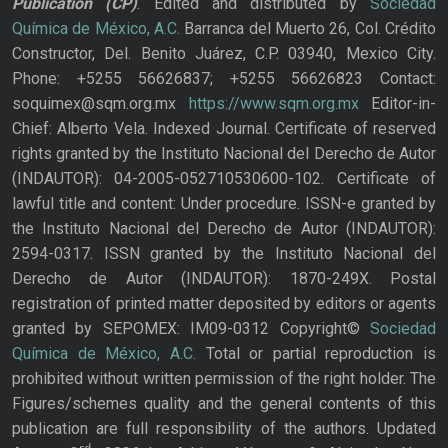
Publication
(CP)
. Edited and distributed by
Sociedad
Química de México, A.C.
Barranca del Muerto 26, Col. Crédito
Constructor, Del. Benito Juárez, C.P. 03940, Mexico City.
Phone: +5255 56626837; +5255 56626823 Contact:
soquimex@sqm.org.mx
https://www.sqm.org.mx
Editor-in-
Chief: Alberto Vela. Indexed Journal. Certificate of reserved
rights granted by the Instituto Nacional del Derecho de Autor
(INDAUTOR): 04-2005-052710530600-102. Certificate of
lawful title and content: Under procedure. ISSN-e granted by
the Instituto Nacional del Derecho de Autor (INDAUTOR):
2594-0317. ISSN granted by the Instituto Nacional del
Derecho de Autor (INDAUTOR): 1870-249X. Postal
registration of printed matter deposited by editors or agents
granted by SEPOMEX: IM09-0312 Copyright©
Sociedad
Química de México, A.C.
Total or partial reproduction is
prohibited without written permission of the right holder. The
Figures/schemes quality and the general contents of this
publication are full responsibility of the authors. Updated