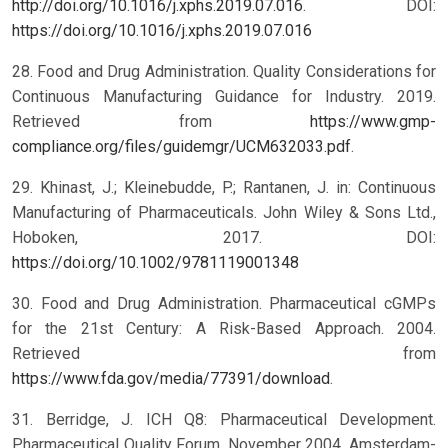
http://doi.org/10.1016/j.xphs.2019.07.016
.
DOI:
https://doi.org/10.1016/j.xphs.2019.07.016
28. Food and Drug Administration. Quality Considerations for
Continuous Manufacturing Guidance for Industry. 2019.
Retrieved from
https://www.gmp-
compliance.org/files/guidemgr/UCM632033.pdf
.
29. Khinast, J.; Kleinebudde, P.; Rantanen, J. in: Continuous
Manufacturing of Pharmaceuticals. John Wiley & Sons Ltd.,
Hoboken, 2017.
DOI:
https://doi.org/10.1002/9781119001348
30. Food and Drug Administration. Pharmaceutical cGMPs
for the 21st Century: A Risk-Based Approach. 2004.
Retrieved from
https://www.fda.gov/media/77391/download
.
31. Berridge, J. ICH Q8: Pharmaceutical Development.
Pharmaceutical Quality Forum, November 2004. Amsterdam-