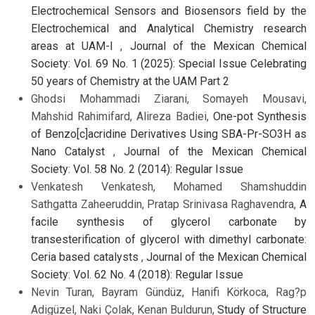
Electrochemical Sensors and Biosensors field by the
Electrochemical and Analytical Chemistry research
areas at UAM-I
,
Journal of the Mexican Chemical
Society: Vol. 69 No. 1 (2025): Special Issue Celebrating
50 years of Chemistry at the UAM Part 2
Ghodsi Mohammadi Ziarani, Somayeh Mousavi,
Mahshid Rahimifard, Alireza Badiei,
One-pot Synthesis
of Benzo[c]acridine Derivatives Using SBA-Pr-SO3H as
Nano Catalyst
,
Journal of the Mexican Chemical
Society: Vol. 58 No. 2 (2014): Regular Issue
Venkatesh Venkatesh, Mohamed Shamshuddin
Sathgatta Zaheeruddin, Pratap Srinivasa Raghavendra,
A
facile synthesis of glycerol carbonate by
transesterification of glycerol with dimethyl carbonate:
Ceria based catalysts
,
Journal of the Mexican Chemical
Society: Vol. 62 No. 4 (2018): Regular Issue
Nevin Turan, Bayram Gündüz, Hanifi Körkoca, Rag?p
Adigüzel, Naki Çolak, Kenan Buldurun,
Study of Structure