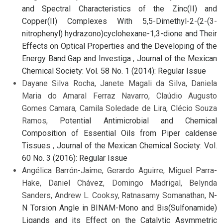
and Spectral Characteristics of the Zinc(II) and
Copper(II) Complexes With 5,5-Dimethyl-2-(2-(3-
nitrophenyl) hydrazono)cyclohexane-1,3-dione and Their
Effects on Optical Properties and the Developing of the
Energy Band Gap and Investiga
,
Journal of the Mexican
Chemical Society: Vol. 58 No. 1 (2014): Regular Issue
Dayane Silva Rocha, Janete Magali da Silva, Daniela
Maria do Amaral Ferraz Navarro, Claúdio Augusto
Gomes Camara, Camila Soledade de Lira, Clécio Souza
Ramos,
Potential Antimicrobial and Chemical
Composition of Essential Oils from Piper caldense
Tissues
,
Journal of the Mexican Chemical Society: Vol.
60 No. 3 (2016): Regular Issue
Angélica Barrón-Jaime, Gerardo Aguirre, Miguel Parra-
Hake, Daniel Chávez, Domingo Madrigal, Belynda
Sanders, Andrew L. Cooksy, Ratnasamy Somanathan,
N-
N Torsion Angle in BINAM-Mono and Bis(Sulfonamide)
Ligands and its Effect on the Catalytic Asymmetric