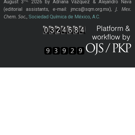
rd,
August 3
2026 by Adriana Vázquez & Alejandro Nava
J. Mex.
(editorial assistants, e-mail: jmcs@sqm.org.mx),
Chem. Soc.
,
Sociedad Química de México, A.C.