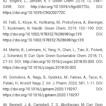
42. Rogers, L.; Jensen, K. F. Green Chem. 2019, 13, 3481-
3498. DOI:
http://doi.org/10.1039/c9gc00773c
.
DOI:
https://doi.org/10.1039/C9GC00773C
43. Falß, S.; Kloye, N.; Holtkamp, M.; Prokofyeva, A.; Bieringer,
T.; Kockmann, N. Handb. Green Chem. 2019. 153–190. DOI:
http://doi.org/10.1002/9783527628698.hgc139
.
DOI:
https://doi.org/10.1002/9783527628698.hgc139
44. Martin, B.; Lehmann, H.; Yang, H.; Chen, L.; Tian, X.; Polenk,
J.; Schenkel, B. Curr. Opin. Green Sustainable Chem. 2018, 11,
27-33. DOI:
http://doi.org/10.1016/j.cogsc.2018.03.005
.
DOI:
https://doi.org/10.1016/j.cogsc.2018.03.005
45. Domokos, A.; Nagy, B.; Gyürkés, M.; Farkas, A.; Tacsi, K.;
Pataki, H.; Kristóf Nagy, Z. Int. J. Pharm. 2020, 581, 1-11. DOI:
http://doi.org/10.1016/j.ijpharm.2020.119297
.
DOI:
https://doi.org/10.1016/j.ijpharm.2020.119297
46. Bennett, J. A.; Campbell, Z. S.; Abolhasani, M. Curr. Opin.