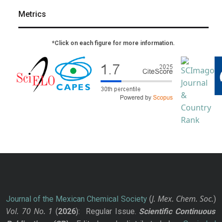
Metrics
*Click on each figure for more information.
J. Mex. Chem. Soc.
Journal of the Mexican Chemical Society
(
)
Vol. 70
No.
1
(
2026
): Regular Issue.
Scientific Continuous