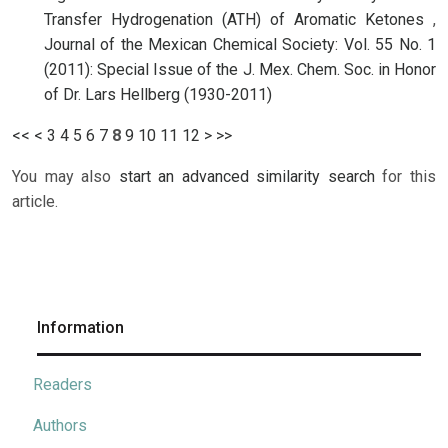
Transfer Hydrogenation (ATH) of Aromatic Ketones
,
Journal of the Mexican Chemical Society: Vol. 55 No. 1
(2011): Special Issue of the J. Mex. Chem. Soc. in Honor
of Dr. Lars Hellberg (1930-2011)
<<
<
3
4
5
6
7
8
9
10
11
12
>
>>
You may also
start an advanced similarity search
for this
article.
Information
Readers
Authors