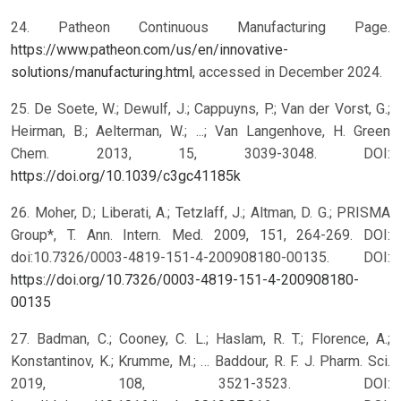
24. Patheon Continuous Manufacturing Page.
https://www.patheon.com/us/en/innovative-
solutions/manufacturing.html
, accessed in December 2024.
25. De Soete, W.; Dewulf, J.; Cappuyns, P.; Van der Vorst, G.;
Heirman, B.; Aelterman, W.; ...; Van Langenhove, H. Green
Chem. 2013, 15, 3039-3048.
DOI:
https://doi.org/10.1039/c3gc41185k
26. Moher, D.; Liberati, A.; Tetzlaff, J.; Altman, D. G.; PRISMA
Group*, T. Ann. Intern. Med. 2009, 151, 264-269. DOI:
doi:10.7326/0003-4819-151-4-200908180-00135.
DOI:
https://doi.org/10.7326/0003-4819-151-4-200908180-
00135
27. Badman, C.; Cooney, C. L.; Haslam, R. T.; Florence, A.;
Konstantinov, K.; Krumme, M.; … Baddour, R. F. J. Pharm. Sci.
2019, 108, 3521-3523. DOI: