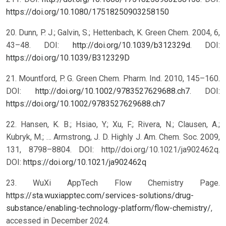
https://doi.org/10.1080/17518250903258150
20. Dunn, P. J.; Galvin, S.; Hettenbach, K. Green Chem. 2004, 6,
43–48. DOI:
http://doi.org/10.1039/b312329d
.
DOI:
https://doi.org/10.1039/B312329D
21. Mountford, P. G. Green Chem. Pharm. Ind. 2010, 145–160.
DOI:
http://doi.org/10.1002/9783527629688.ch7
.
DOI:
https://doi.org/10.1002/9783527629688.ch7
22. Hansen, K. B.; Hsiao, Y.; Xu, F.; Rivera, N.; Clausen, A.;
Kubryk, M.; … Armstrong, J. D. Highly J. Am. Chem. Soc. 2009,
131, 8798–8804. DOI: http//doi.org/10.1021/ja902462q.
DOI:
https://doi.org/10.1021/ja902462q
23. WuXi AppTech Flow Chemistry Page.
https://sta.wuxiapptec.com/services-solutions/drug-
substance/enabling-technology-platform/flow-chemistry/
,
accessed in December 2024.