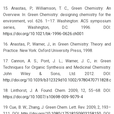
15. Anastas, P.; Williamson, T. C., Green Chemistry: An
Overview. In: Green Chemistry: designing chemistry for the
environment, vol. 626. 1–17. Washington: ACS symposium
series, Washington, D.C. 1996.
DOI:
https://doi.org/10.1021/bk-1996-0626.ch001
16. Anastas, P.; Warner, J., in: Green Chemistry: Theory and
Practice. New York: Oxford University Press, 1998.
17. Cannon, A. S.; Pont, J. L.; Warner, J. C., in: Green
Techniques for Organic Synthesis and Medicinal Chemistry.
John Wiley & Sons, Ltd. 2012. DOI:
http://doi.org/10.1039/b312329d10.1002/9780470711828.ch
18. Linthorst, J. A. Found. Chem. 2009, 12, 55–68.
DOI:
https://doi.org/10.1007/s10698-009-9079-4
19. Cue, B. W.; Zhang, J. Green Chem. Lett. Rev. 2009, 2, 193–
211. DOI:
http://doi.org/10.1080/17518250903258150
.
DOI: